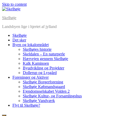
Skip to content
Skelhøje
Landsbyen lige i hjertet af jylland
Skelhøje
Det sker
Byen og lokalområdet
Skelhøjes historie
Skeldalen – En naturperle
Hærvejen gennem Skelhøje
Kalk Kaminoen
Byudvikling og Projekter
Dollerup og Lysgård
Foreninger og Aktiver
Skelhøje Borgerforening
Skelhøje Købmandsgaard
Ejendomsselskabet Volden 2
Skelhøje Kultur- og Forsamlingshus
Skelhøje Vandværk
Flyt til Skelhøje?