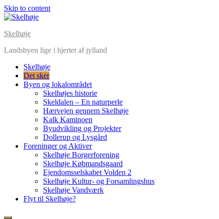
Skip to content
Skelhøje
Landsbyen lige i hjertet af jylland
Skelhøje
Det sker
Byen og lokalområdet
Skelhøjes historie
Skeldalen – En naturperle
Hærvejen gennem Skelhøje
Kalk Kaminoen
Byudvikling og Projekter
Dollerup og Lysgård
Foreninger og Aktiver
Skelhøje Borgerforening
Skelhøje Købmandsgaard
Ejendomsselskabet Volden 2
Skelhøje Kultur- og Forsamlingshus
Skelhøje Vandværk
Flyt til Skelhøje?