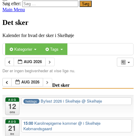
Søg efter:
Main Menu
Det sker
Kalender for hvad der sker i Skelhøje
Kategorier
Tags
AUG 2026
Der er ingen begivenheder at vise lige nu.
AUG 2026
Det sker
AUG
Byfest 2026 i Skelhøje
@ Skelhøje
heldags
12
ons
AUG
15:00
Karolinepigerne kommer
@ i Skelhøje
21
Købmandsgaard
fre