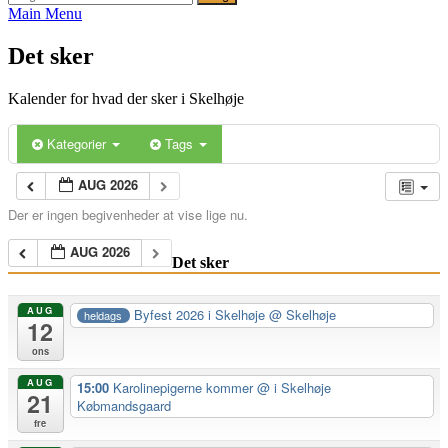
efter:
Main Menu
Det sker
Kalender for hvad der sker i Skelhøje
Kategorier
Tags
AUG 2026
Der er ingen begivenheder at vise lige nu.
AUG 2026
Det sker
AUG
Byfest 2026 i Skelhøje
@ Skelhøje
heldags
12
ons
AUG
15:00
Karolinepigerne kommer
@ i Skelhøje
21
Købmandsgaard
fre