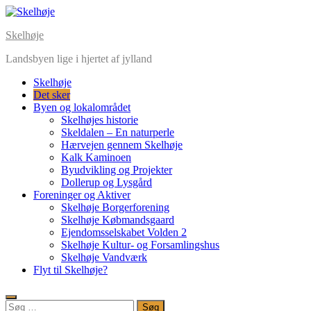
Skip
to
Skelhøje
content
Landsbyen lige i hjertet af jylland
Skelhøje
Det sker
Byen og lokalområdet
Skelhøjes historie
Skeldalen – En naturperle
Hærvejen gennem Skelhøje
Kalk Kaminoen
Byudvikling og Projekter
Dollerup og Lysgård
Foreninger og Aktiver
Skelhøje Borgerforening
Skelhøje Købmandsgaard
Ejendomsselskabet Volden 2
Skelhøje Kultur- og Forsamlingshus
Skelhøje Vandværk
Flyt til Skelhøje?
Søg