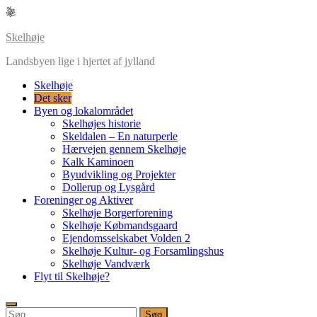
Skip
to
content
Skelhøje
Landsbyen lige i hjertet af jylland
Skelhøje
Det sker
Byen og lokalområdet
Skelhøjes historie
Skeldalen – En naturperle
Hærvejen gennem Skelhøje
Kalk Kaminoen
Byudvikling og Projekter
Dollerup og Lysgård
Foreninger og Aktiver
Skelhøje Borgerforening
Skelhøje Købmandsgaard
Ejendomsselskabet Volden 2
Skelhøje Kultur- og Forsamlingshus
Skelhøje Vandværk
Flyt til Skelhøje?
Søg