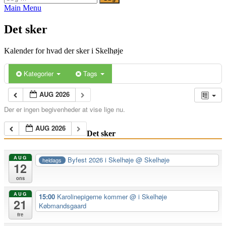
efter:
Main Menu
Det sker
Kalender for hvad der sker i Skelhøje
Kategorier
Tags
AUG 2026
Der er ingen begivenheder at vise lige nu.
AUG 2026
Det sker
AUG
Byfest 2026 i Skelhøje
@ Skelhøje
heldags
12
ons
AUG
15:00
Karolinepigerne kommer
@ i Skelhøje
21
Købmandsgaard
fre