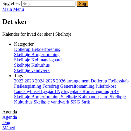
Søg efter:
Main Menu
Det sker
Kalender for hvad der sker i Skelhøje
Kategorier
Dollerup Beboerforening
Skelhøje Borgerforening
Skelhøje Købmandsgaard
Skelhøje Kulturhus
Skelhøje vandværk
Tags
2022
2023
2024
2025
2026
arrangement
Dollerup
Fællesskab
Fællesspisning
Foredrag
Generalforsamling
Julefrokost
Landsbyhuset
Lysgård
Ny legeplads
Romsmagning
SBF
Skelhøje Borgerforening
Skelhøje Købmandsgaard
Skelhøje
Kulturhus
Skelhøje vandværk
SKG
Strik
Agenda
Agenda
Dag
Måned