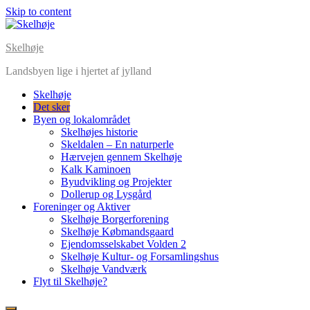
Skip to content
Skelhøje
Landsbyen lige i hjertet af jylland
Skelhøje
Det sker
Byen og lokalområdet
Skelhøjes historie
Skeldalen – En naturperle
Hærvejen gennem Skelhøje
Kalk Kaminoen
Byudvikling og Projekter
Dollerup og Lysgård
Foreninger og Aktiver
Skelhøje Borgerforening
Skelhøje Købmandsgaard
Ejendomsselskabet Volden 2
Skelhøje Kultur- og Forsamlingshus
Skelhøje Vandværk
Flyt til Skelhøje?