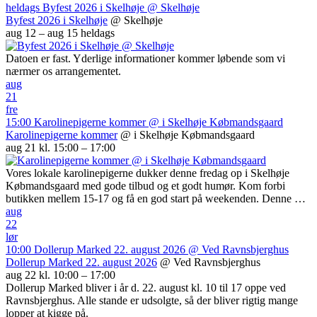
heldags
Byfest 2026 i Skelhøje
@ Skelhøje
Byfest 2026 i Skelhøje
@ Skelhøje
aug 12 – aug 15
heldags
Datoen er fast. Yderlige informationer kommer løbende som vi
nærmer os arrangementet.
aug
21
fre
15:00
Karolinepigerne kommer
@ i Skelhøje Købmandsgaard
Karolinepigerne kommer
@ i Skelhøje Købmandsgaard
aug 21 kl. 15:00 – 17:00
Vores lokale karolinepigerne dukker denne fredag op i Skelhøje
Købmandsgaard med gode tilbud og et godt humør. Kom forbi
butikken mellem 15-17 og få en god start på weekenden. Denne …
aug
22
lør
10:00
Dollerup Marked 22. august 2026
@ Ved Ravnsbjerghus
Dollerup Marked 22. august 2026
@ Ved Ravnsbjerghus
aug 22 kl. 10:00 – 17:00
Dollerup Marked bliver i år d. 22. august kl. 10 til 17 oppe ved
Ravnsbjerghus. Alle stande er udsolgte, så der bliver rigtig mange
lopper at kigge på.