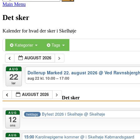
efter:
Main Menu
Det sker
Kalender for hvad der sker i Skelhøje
Kategorier
Tags
AUGUST 2026
AUG
Dollerup Marked 22. august 2026
@ Ved Ravnsbjerg
22
aug 22 kl. 10:00 – 17:00
lør
AUGUST 2026
Det sker
AUG
Byfest 2026 i Skelhøje
@ Skelhøje
heldags
12
ons
AUG
15:00
Karolinepigerne kommer
@ i Skelhøje Købmandsgaard