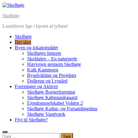
Skip
to
Skelhøje
content
Landsbyen lige i hjertet af jylland
Skelhøje
Det sker
Byen og lokalområdet
Skelhøjes historie
Skeldalen – En naturperle
Hærvejen gennem Skelhøje
Kalk Kaminoen
Byudvikling og Projekter
Dollerup og Lysgård
Foreninger og Aktiver
Skelhøje Borgerforening
Skelhøje Købmandsgaard
Ejendomsselskabet Volden 2
Skelhøje Kultur- og Forsamlingshus
Skelhøje Vandværk
Flyt til Skelhøje?
Søg