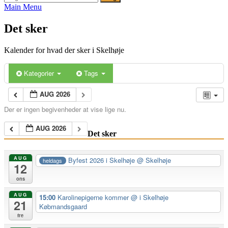
efter:
Main Menu
Det sker
Kalender for hvad der sker i Skelhøje
Kategorier
Tags
AUG 2026
Der er ingen begivenheder at vise lige nu.
AUG 2026
Det sker
AUG
Byfest 2026 i Skelhøje
@ Skelhøje
heldags
12
ons
AUG
15:00
Karolinepigerne kommer
@ i Skelhøje
21
Købmandsgaard
fre