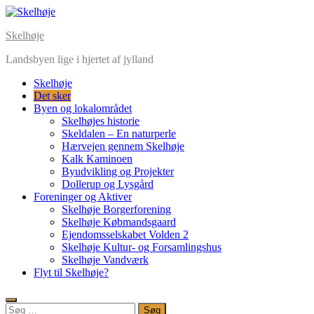
Skip
to
Skelhøje
content
Landsbyen lige i hjertet af jylland
Skelhøje
Det sker
Byen og lokalområdet
Skelhøjes historie
Skeldalen – En naturperle
Hærvejen gennem Skelhøje
Kalk Kaminoen
Byudvikling og Projekter
Dollerup og Lysgård
Foreninger og Aktiver
Skelhøje Borgerforening
Skelhøje Købmandsgaard
Ejendomsselskabet Volden 2
Skelhøje Kultur- og Forsamlingshus
Skelhøje Vandværk
Flyt til Skelhøje?
Søg