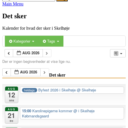
efter:
Main Menu
Det sker
Kalender for hvad der sker i Skelhøje
Kategorier
Tags
AUG 2026
Der er ingen begivenheder at vise lige nu.
AUG 2026
Det sker
AUG
Byfest 2026 i Skelhøje
@ Skelhøje
heldags
12
ons
AUG
15:00
Karolinepigerne kommer
@ i Skelhøje
21
Købmandsgaard
fre