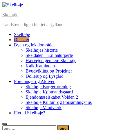
Skip
to
Skelhøje
content
Landsbyen lige i hjertet af jylland
Skelhøje
Det sker
Byen og lokalområdet
Skelhøjes historie
Skeldalen – En naturperle
Hærvejen gennem Skelhøje
Kalk Kaminoen
Byudvikling og Projekter
Dollerup og Lysgård
Foreninger og Aktiver
Skelhøje Borgerforening
Skelhøje Købmandsgaard
Ejendomsselskabet Volden 2
Skelhøje Kultur- og Forsamlingshus
Skelhøje Vandværk
Flyt til Skelhøje?
Søg