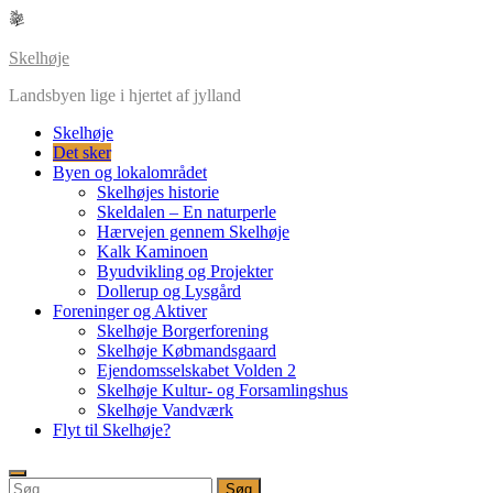
Skip
to
content
Skelhøje
Landsbyen lige i hjertet af jylland
Skelhøje
Det sker
Byen og lokalområdet
Skelhøjes historie
Skeldalen – En naturperle
Hærvejen gennem Skelhøje
Kalk Kaminoen
Byudvikling og Projekter
Dollerup og Lysgård
Foreninger og Aktiver
Skelhøje Borgerforening
Skelhøje Købmandsgaard
Ejendomsselskabet Volden 2
Skelhøje Kultur- og Forsamlingshus
Skelhøje Vandværk
Flyt til Skelhøje?
Søg