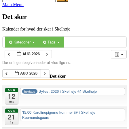
efter:
Main Menu
Det sker
Kalender for hvad der sker i Skelhøje
Kategorier
Tags
AUG 2026
Der er ingen begivenheder at vise lige nu.
AUG 2026
Det sker
AUG
Byfest 2026 i Skelhøje
@ Skelhøje
heldags
12
ons
AUG
15:00
Karolinepigerne kommer
@ i Skelhøje
21
Købmandsgaard
fre