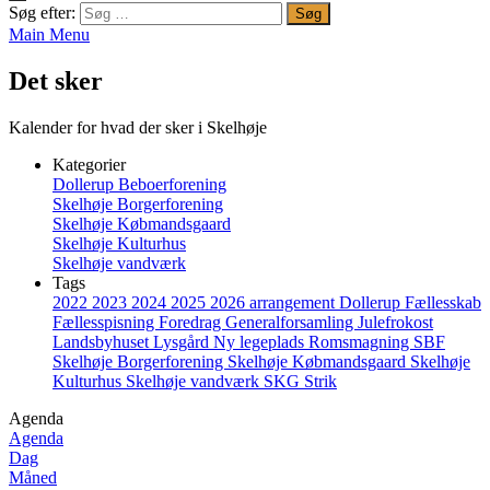
Søg efter:
Main Menu
Det sker
Kalender for hvad der sker i Skelhøje
Kategorier
Dollerup Beboerforening
Skelhøje Borgerforening
Skelhøje Købmandsgaard
Skelhøje Kulturhus
Skelhøje vandværk
Tags
2022
2023
2024
2025
2026
arrangement
Dollerup
Fællesskab
Fællesspisning
Foredrag
Generalforsamling
Julefrokost
Landsbyhuset
Lysgård
Ny legeplads
Romsmagning
SBF
Skelhøje Borgerforening
Skelhøje Købmandsgaard
Skelhøje
Kulturhus
Skelhøje vandværk
SKG
Strik
Agenda
Agenda
Dag
Måned