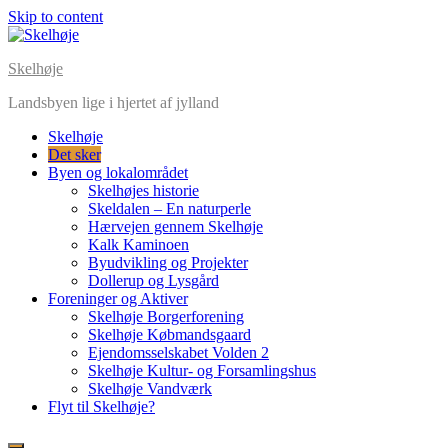
Skip to content
Skelhøje
Landsbyen lige i hjertet af jylland
Skelhøje
Det sker
Byen og lokalområdet
Skelhøjes historie
Skeldalen – En naturperle
Hærvejen gennem Skelhøje
Kalk Kaminoen
Byudvikling og Projekter
Dollerup og Lysgård
Foreninger og Aktiver
Skelhøje Borgerforening
Skelhøje Købmandsgaard
Ejendomsselskabet Volden 2
Skelhøje Kultur- og Forsamlingshus
Skelhøje Vandværk
Flyt til Skelhøje?