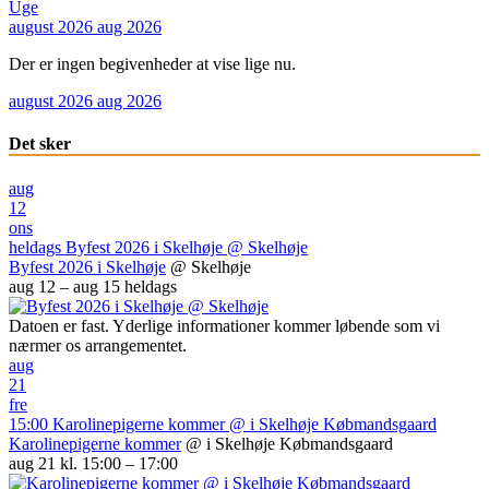
Uge
august 2026
aug 2026
Der er ingen begivenheder at vise lige nu.
august 2026
aug 2026
Det sker
aug
12
ons
heldags
Byfest 2026 i Skelhøje
@ Skelhøje
Byfest 2026 i Skelhøje
@ Skelhøje
aug 12 – aug 15
heldags
Datoen er fast. Yderlige informationer kommer løbende som vi
nærmer os arrangementet.
aug
21
fre
15:00
Karolinepigerne kommer
@ i Skelhøje Købmandsgaard
Karolinepigerne kommer
@ i Skelhøje Købmandsgaard
aug 21 kl. 15:00 – 17:00