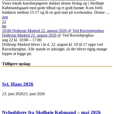
Vores lokale karolinepigerne dukker denne fredag op i Skelhøje
Købmandsgaard med gode tilbud og et godt humør. Kom forbi
butikken mellem 15-17 og få en god start på weekenden. Denne …
aug
22
lør
10:00
Dollerup Marked 22. august 2026
@ Ved Ravnsbjerghus
Dollerup Marked 22. august 2026
@ Ved Ravnsbjerghus
aug 22 kl. 10:00 – 17:00
Dollerup Marked bliver i år d. 22. august kl. 10 til 17 oppe ved
Ravnsbjerghus. Alle stande er udsolgte, så der bliver rigtig mange
lopper at kigge på.
Tidligere opslag:
Sct. Hans 2026
23. juni 2026
23. juni 2026
Nyhedsbrev fra Skelhøje Købmand – maj 2026