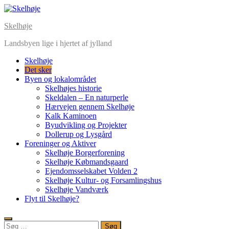
Skip
to
Skelhøje
content
Landsbyen lige i hjertet af jylland
Skelhøje
Det sker
Byen og lokalområdet
Skelhøjes historie
Skeldalen – En naturperle
Hærvejen gennem Skelhøje
Kalk Kaminoen
Byudvikling og Projekter
Dollerup og Lysgård
Foreninger og Aktiver
Skelhøje Borgerforening
Skelhøje Købmandsgaard
Ejendomsselskabet Volden 2
Skelhøje Kultur- og Forsamlingshus
Skelhøje Vandværk
Flyt til Skelhøje?
Søg