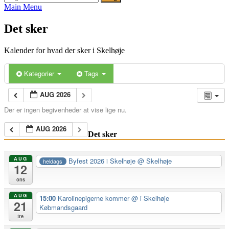
efter:
Main Menu
Det sker
Kalender for hvad der sker i Skelhøje
Kategorier
Tags
AUG 2026
Der er ingen begivenheder at vise lige nu.
AUG 2026
Det sker
AUG
Byfest 2026 i Skelhøje
@ Skelhøje
heldags
12
ons
AUG
15:00
Karolinepigerne kommer
@ i Skelhøje
21
Købmandsgaard
fre