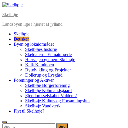
Skip
to
Skelhøje
content
Landsbyen lige i hjertet af jylland
Skelhøje
Det sker
Byen og lokalområdet
Skelhøjes historie
Skeldalen – En naturperle
Hærvejen gennem Skelhøje
Kalk Kaminoen
Byudvikling og Projekter
Dollerup og Lysgård
Foreninger og Aktiver
Skelhøje Borgerforening
Skelhøje Købmandsgaard
Ejendomsselskabet Volden 2
Skelhøje Kultur- og Forsamlingshus
Skelhøje Vandværk
Flyt til Skelhøje?
Søg