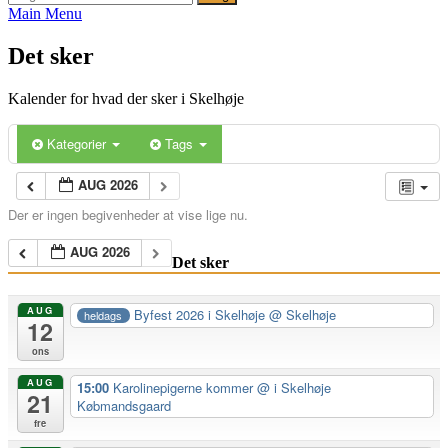
efter:
Main Menu
Det sker
Kalender for hvad der sker i Skelhøje
Kategorier
Tags
AUG 2026
Der er ingen begivenheder at vise lige nu.
AUG 2026
Det sker
AUG
Byfest 2026 i Skelhøje
@ Skelhøje
heldags
12
ons
AUG
15:00
Karolinepigerne kommer
@ i Skelhøje
21
Købmandsgaard
fre