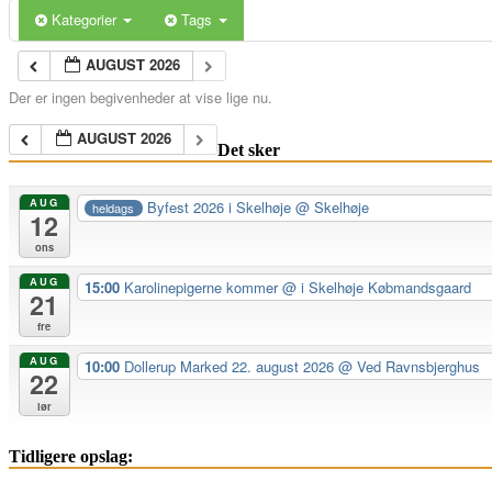
Kategorier
Tags
AUGUST 2026
Der er ingen begivenheder at vise lige nu.
AUGUST 2026
Det sker
AUG
Byfest 2026 i Skelhøje
@ Skelhøje
heldags
12
ons
AUG
15:00
Karolinepigerne kommer
@ i Skelhøje Købmandsgaard
21
fre
AUG
10:00
Dollerup Marked 22. august 2026
@ Ved Ravnsbjerghus
22
lør
Tidligere opslag: