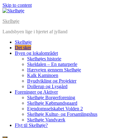
Skip to content
Skelhøje
Landsbyen lige i hjertet af jylland
Skelhøje
Det sker
Byen og lokalområdet
Skelhøjes historie
Skeldalen – En naturperle
Hærvejen gennem Skelhøje
Kalk Kaminoen
Byudvikling og Projekter
Dollerup og Lysgård
Foreninger og Aktiver
Skelhøje Borgerforening
Skelhøje Købmandsgaard
Ejendomsselskabet Volden 2
Skelhøje Kultur- og Forsamlingshus
Skelhøje Vandværk
Flyt til Skelhøje?