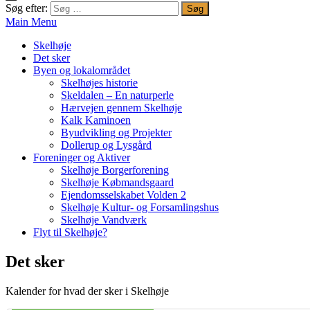
Søg efter:
Main Menu
Skelhøje
Det sker
Byen og lokalområdet
Skelhøjes historie
Skeldalen – En naturperle
Hærvejen gennem Skelhøje
Kalk Kaminoen
Byudvikling og Projekter
Dollerup og Lysgård
Foreninger og Aktiver
Skelhøje Borgerforening
Skelhøje Købmandsgaard
Ejendomsselskabet Volden 2
Skelhøje Kultur- og Forsamlingshus
Skelhøje Vandværk
Flyt til Skelhøje?
Det sker
Kalender for hvad der sker i Skelhøje