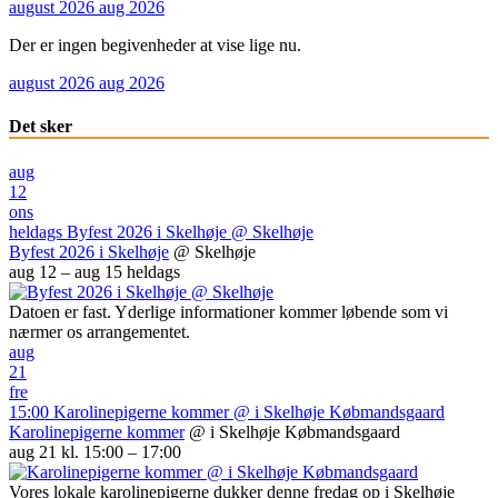
august 2026
aug 2026
Der er ingen begivenheder at vise lige nu.
august 2026
aug 2026
Det sker
aug
12
ons
heldags
Byfest 2026 i Skelhøje
@ Skelhøje
Byfest 2026 i Skelhøje
@ Skelhøje
aug 12 – aug 15
heldags
Datoen er fast. Yderlige informationer kommer løbende som vi
nærmer os arrangementet.
aug
21
fre
15:00
Karolinepigerne kommer
@ i Skelhøje Købmandsgaard
Karolinepigerne kommer
@ i Skelhøje Købmandsgaard
aug 21 kl. 15:00 – 17:00
Vores lokale karolinepigerne dukker denne fredag op i Skelhøje