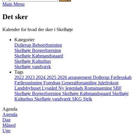
efter:
Main Menu
Det sker
Kalender for hvad der sker i Skelhøje
Kategorier
Dollerup Beboerforening
Skelhøje Borgerforening
Skelhøje Købmandsgaard
Skelhøje Kulturhus
Skelhøje vandværk
Tags
2022
2023
2024
2025
2026
arrangement
Dollerup
Fællesskab
Fællesspisning
Foredrag
Generalforsamling
Julefrokost
Landsbyhuset
Lysgård
Ny legeplads
Romsmagning
SBF
Skelhøje Borgerforening
Skelhøje Købmandsgaard
Skelhøje
Kulturhus
Skelhøje vandværk
SKG
Strik
Agenda
Agenda
Dag
Måned
Uge