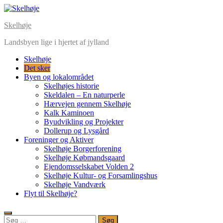
Skip
to
Skelhøje
content
Landsbyen lige i hjertet af jylland
Skelhøje
Det sker
Byen og lokalområdet
Skelhøjes historie
Skeldalen – En naturperle
Hærvejen gennem Skelhøje
Kalk Kaminoen
Byudvikling og Projekter
Dollerup og Lysgård
Foreninger og Aktiver
Skelhøje Borgerforening
Skelhøje Købmandsgaard
Ejendomsselskabet Volden 2
Skelhøje Kultur- og Forsamlingshus
Skelhøje Vandværk
Flyt til Skelhøje?
Søg