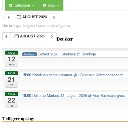
Kategorier
Tags
AUGUST 2026
Der er ingen begivenheder at vise lige nu.
AUGUST 2026
Det sker
AUG
Byfest 2026 i Skelhøje
@ Skelhøje
heldags
12
ons
AUG
15:00
Karolinepigerne kommer
@ i Skelhøje Købmandsgaard
21
fre
AUG
10:00
Dollerup Marked 22. august 2026
@ Ved Ravnsbjerghus
22
lør
Tidligere opslag: