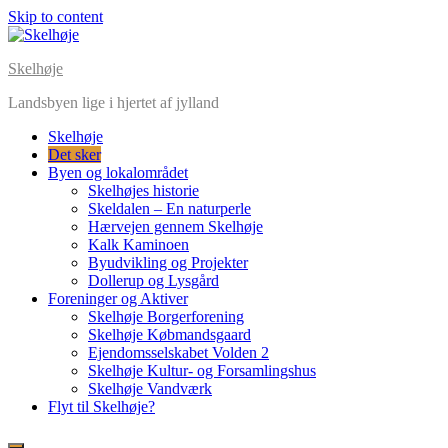
Skip to content
Skelhøje
Landsbyen lige i hjertet af jylland
Skelhøje
Det sker
Byen og lokalområdet
Skelhøjes historie
Skeldalen – En naturperle
Hærvejen gennem Skelhøje
Kalk Kaminoen
Byudvikling og Projekter
Dollerup og Lysgård
Foreninger og Aktiver
Skelhøje Borgerforening
Skelhøje Købmandsgaard
Ejendomsselskabet Volden 2
Skelhøje Kultur- og Forsamlingshus
Skelhøje Vandværk
Flyt til Skelhøje?