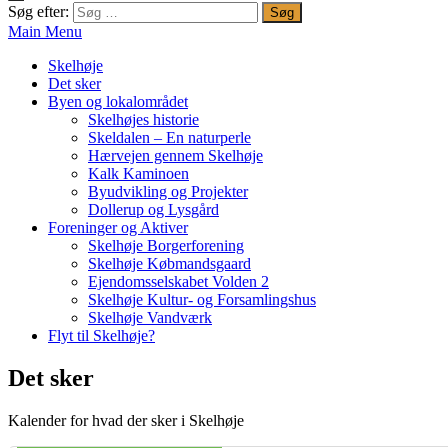
Søg efter:
Main Menu
Skelhøje
Det sker
Byen og lokalområdet
Skelhøjes historie
Skeldalen – En naturperle
Hærvejen gennem Skelhøje
Kalk Kaminoen
Byudvikling og Projekter
Dollerup og Lysgård
Foreninger og Aktiver
Skelhøje Borgerforening
Skelhøje Købmandsgaard
Ejendomsselskabet Volden 2
Skelhøje Kultur- og Forsamlingshus
Skelhøje Vandværk
Flyt til Skelhøje?
Det sker
Kalender for hvad der sker i Skelhøje