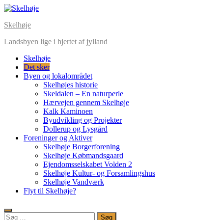
Skip
to
Skelhøje
content
Landsbyen lige i hjertet af jylland
Skelhøje
Det sker
Byen og lokalområdet
Skelhøjes historie
Skeldalen – En naturperle
Hærvejen gennem Skelhøje
Kalk Kaminoen
Byudvikling og Projekter
Dollerup og Lysgård
Foreninger og Aktiver
Skelhøje Borgerforening
Skelhøje Købmandsgaard
Ejendomsselskabet Volden 2
Skelhøje Kultur- og Forsamlingshus
Skelhøje Vandværk
Flyt til Skelhøje?
Søg