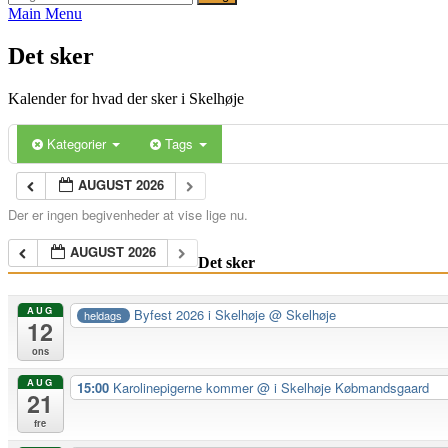
efter:
Main Menu
Det sker
Kalender for hvad der sker i Skelhøje
Kategorier
Tags
AUGUST 2026
Der er ingen begivenheder at vise lige nu.
AUGUST 2026
Det sker
AUG
Byfest 2026 i Skelhøje
@ Skelhøje
heldags
12
ons
AUG
15:00
Karolinepigerne kommer
@ i Skelhøje Købmandsgaard
21
fre