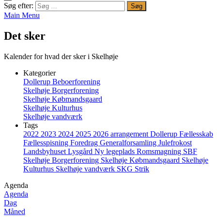
Søg efter:
Main Menu
Det sker
Kalender for hvad der sker i Skelhøje
Kategorier
Dollerup Beboerforening
Skelhøje Borgerforening
Skelhøje Købmandsgaard
Skelhøje Kulturhus
Skelhøje vandværk
Tags
2022
2023
2024
2025
2026
arrangement
Dollerup
Fællesskab
Fællesspisning
Foredrag
Generalforsamling
Julefrokost
Landsbyhuset
Lysgård
Ny legeplads
Romsmagning
SBF
Skelhøje Borgerforening
Skelhøje Købmandsgaard
Skelhøje
Kulturhus
Skelhøje vandværk
SKG
Strik
Agenda
Agenda
Dag
Måned