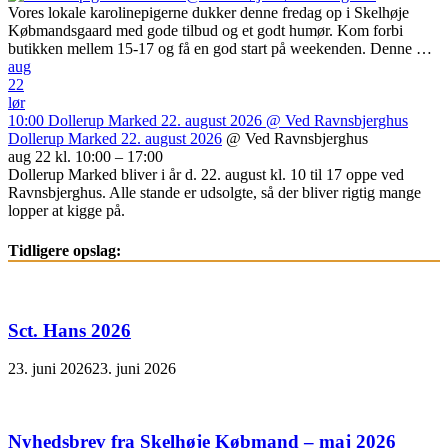
Vores lokale karolinepigerne dukker denne fredag op i Skelhøje
Købmandsgaard med gode tilbud og et godt humør. Kom forbi
butikken mellem 15-17 og få en god start på weekenden. Denne …
aug
22
lør
10:00
Dollerup Marked 22. august 2026
@ Ved Ravnsbjerghus
Dollerup Marked 22. august 2026
@ Ved Ravnsbjerghus
aug 22 kl. 10:00 – 17:00
Dollerup Marked bliver i år d. 22. august kl. 10 til 17 oppe ved
Ravnsbjerghus. Alle stande er udsolgte, så der bliver rigtig mange
lopper at kigge på.
Tidligere opslag:
Sct. Hans 2026
23. juni 2026
23. juni 2026
Nyhedsbrev fra Skelhøje Købmand – maj 2026