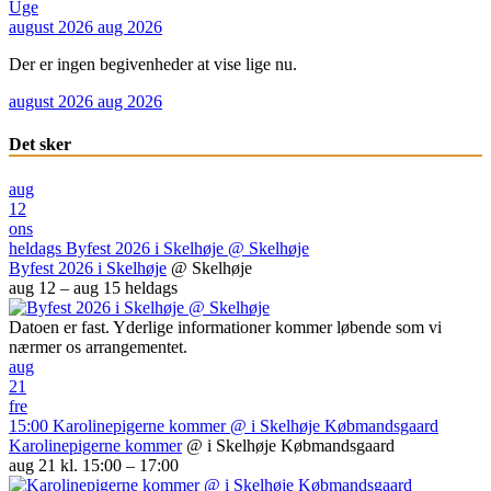
Uge
august 2026
aug 2026
Der er ingen begivenheder at vise lige nu.
august 2026
aug 2026
Det sker
aug
12
ons
heldags
Byfest 2026 i Skelhøje
@ Skelhøje
Byfest 2026 i Skelhøje
@ Skelhøje
aug 12 – aug 15
heldags
Datoen er fast. Yderlige informationer kommer løbende som vi
nærmer os arrangementet.
aug
21
fre
15:00
Karolinepigerne kommer
@ i Skelhøje Købmandsgaard
Karolinepigerne kommer
@ i Skelhøje Købmandsgaard
aug 21 kl. 15:00 – 17:00