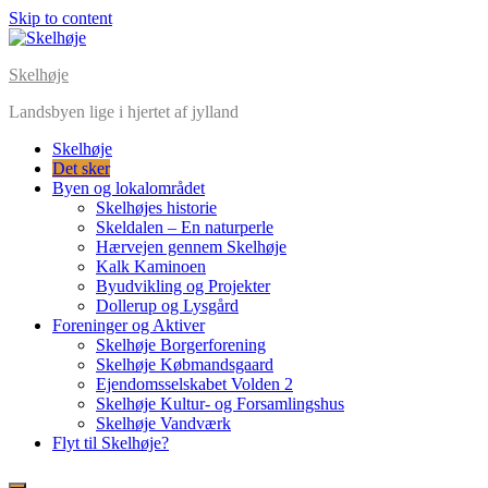
Skip to content
Skelhøje
Landsbyen lige i hjertet af jylland
Skelhøje
Det sker
Byen og lokalområdet
Skelhøjes historie
Skeldalen – En naturperle
Hærvejen gennem Skelhøje
Kalk Kaminoen
Byudvikling og Projekter
Dollerup og Lysgård
Foreninger og Aktiver
Skelhøje Borgerforening
Skelhøje Købmandsgaard
Ejendomsselskabet Volden 2
Skelhøje Kultur- og Forsamlingshus
Skelhøje Vandværk
Flyt til Skelhøje?