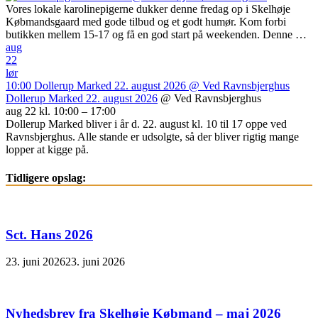
Vores lokale karolinepigerne dukker denne fredag op i Skelhøje
Købmandsgaard med gode tilbud og et godt humør. Kom forbi
butikken mellem 15-17 og få en god start på weekenden. Denne …
aug
22
lør
10:00
Dollerup Marked 22. august 2026
@ Ved Ravnsbjerghus
Dollerup Marked 22. august 2026
@ Ved Ravnsbjerghus
aug 22 kl. 10:00 – 17:00
Dollerup Marked bliver i år d. 22. august kl. 10 til 17 oppe ved
Ravnsbjerghus. Alle stande er udsolgte, så der bliver rigtig mange
lopper at kigge på.
Tidligere opslag:
Sct. Hans 2026
23. juni 2026
23. juni 2026
Nyhedsbrev fra Skelhøje Købmand – maj 2026