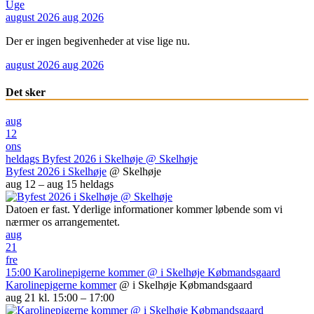
Uge
august 2026
aug 2026
Der er ingen begivenheder at vise lige nu.
august 2026
aug 2026
Det sker
aug
12
ons
heldags
Byfest 2026 i Skelhøje
@ Skelhøje
Byfest 2026 i Skelhøje
@ Skelhøje
aug 12 – aug 15
heldags
Datoen er fast. Yderlige informationer kommer løbende som vi
nærmer os arrangementet.
aug
21
fre
15:00
Karolinepigerne kommer
@ i Skelhøje Købmandsgaard
Karolinepigerne kommer
@ i Skelhøje Købmandsgaard
aug 21 kl. 15:00 – 17:00