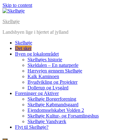
Skip to content
Skelhøje
Landsbyen lige i hjertet af jylland
Skelhøje
Det sker
Byen og lokalområdet
Skelhøjes historie
Skeldalen – En naturperle
Hærvejen gennem Skelhøje
Kalk Kaminoen
Byudvikling og Projekter
Dollerup og Lysgård
Foreninger og Aktiver
Skelhøje Borgerforening
Skelhøje Købmandsgaard
Ejendomsselskabet Volden 2
Skelhøje Kultur- og Forsamlingshus
Skelhøje Vandværk
Flyt til Skelhøje?