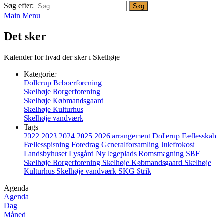
Søg efter:
Main Menu
Det sker
Kalender for hvad der sker i Skelhøje
Kategorier
Dollerup Beboerforening
Skelhøje Borgerforening
Skelhøje Købmandsgaard
Skelhøje Kulturhus
Skelhøje vandværk
Tags
2022
2023
2024
2025
2026
arrangement
Dollerup
Fællesskab
Fællesspisning
Foredrag
Generalforsamling
Julefrokost
Landsbyhuset
Lysgård
Ny legeplads
Romsmagning
SBF
Skelhøje Borgerforening
Skelhøje Købmandsgaard
Skelhøje
Kulturhus
Skelhøje vandværk
SKG
Strik
Agenda
Agenda
Dag
Måned