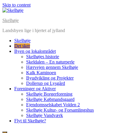
Skip to content
Skelhøje
Landsbyen lige i hjertet af jylland
Skelhøje
Det sker
Byen og lokalområdet
Skelhøjes historie
Skeldalen – En naturperle
Hærvejen gennem Skelhøje
Kalk Kaminoen
Byudvikling og Projekter
Dollerup og Lysgård
Foreninger og Aktiver
Skelhøje Borgerforening
Skelhøje Købmandsgaard
Ejendomsselskabet Volden 2
Skelhøje Kultur- og Forsamlingshus
Skelhøje Vandværk
Flyt til Skelhøje?