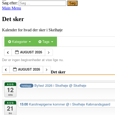
Søg efter:
Main Menu
Det sker
Kalender for hvad der sker i Skelhøje
Kategorier
Tags
AUGUST 2026
Der er ingen begivenheder at vise lige nu.
AUGUST 2026
Det sker
AUG
Byfest 2026 i Skelhøje
@ Skelhøje
heldags
12
ons
AUG
15:00
Karolinepigerne kommer
@ i Skelhøje Købmandsgaard
21
fre