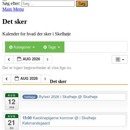
Søg efter:
Main Menu
Det sker
Kalender for hvad der sker i Skelhøje
Kategorier
Tags
AUG 2026
Der er ingen begivenheder at vise lige nu.
AUG 2026
Det sker
AUG
Byfest 2026 i Skelhøje
@ Skelhøje
heldags
12
ons
AUG
15:00
Karolinepigerne kommer
@ i Skelhøje
21
Købmandsgaard
fre