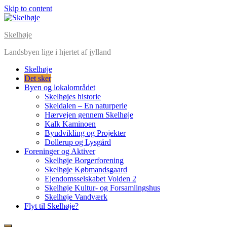
Skip to content
Skelhøje
Landsbyen lige i hjertet af jylland
Skelhøje
Det sker
Byen og lokalområdet
Skelhøjes historie
Skeldalen – En naturperle
Hærvejen gennem Skelhøje
Kalk Kaminoen
Byudvikling og Projekter
Dollerup og Lysgård
Foreninger og Aktiver
Skelhøje Borgerforening
Skelhøje Købmandsgaard
Ejendomsselskabet Volden 2
Skelhøje Kultur- og Forsamlingshus
Skelhøje Vandværk
Flyt til Skelhøje?