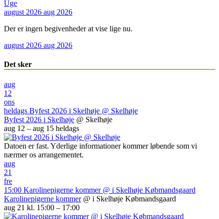
Uge
august 2026
aug 2026
Der er ingen begivenheder at vise lige nu.
august 2026
aug 2026
Det sker
aug
12
ons
heldags
Byfest 2026 i Skelhøje
@ Skelhøje
Byfest 2026 i Skelhøje
@ Skelhøje
aug 12 – aug 15
heldags
Datoen er fast. Yderlige informationer kommer løbende som vi
nærmer os arrangementet.
aug
21
fre
15:00
Karolinepigerne kommer
@ i Skelhøje Købmandsgaard
Karolinepigerne kommer
@ i Skelhøje Købmandsgaard
aug 21 kl. 15:00 – 17:00