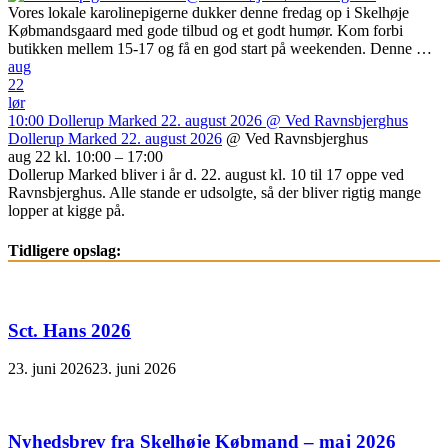
Vores lokale karolinepigerne dukker denne fredag op i Skelhøje
Købmandsgaard med gode tilbud og et godt humør. Kom forbi
butikken mellem 15-17 og få en god start på weekenden. Denne …
aug
22
lør
10:00
Dollerup Marked 22. august 2026
@ Ved Ravnsbjerghus
Dollerup Marked 22. august 2026
@ Ved Ravnsbjerghus
aug 22 kl. 10:00 – 17:00
Dollerup Marked bliver i år d. 22. august kl. 10 til 17 oppe ved
Ravnsbjerghus. Alle stande er udsolgte, så der bliver rigtig mange
lopper at kigge på.
Tidligere opslag:
Sct. Hans 2026
23. juni 2026
23. juni 2026
Nyhedsbrev fra Skelhøje Købmand – maj 2026