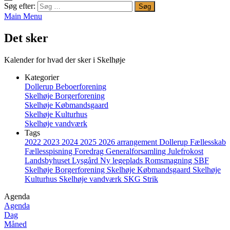
Søg efter:
Main Menu
Det sker
Kalender for hvad der sker i Skelhøje
Kategorier
Dollerup Beboerforening
Skelhøje Borgerforening
Skelhøje Købmandsgaard
Skelhøje Kulturhus
Skelhøje vandværk
Tags
2022
2023
2024
2025
2026
arrangement
Dollerup
Fællesskab
Fællesspisning
Foredrag
Generalforsamling
Julefrokost
Landsbyhuset
Lysgård
Ny legeplads
Romsmagning
SBF
Skelhøje Borgerforening
Skelhøje Købmandsgaard
Skelhøje
Kulturhus
Skelhøje vandværk
SKG
Strik
Agenda
Agenda
Dag
Måned