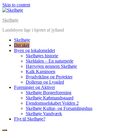
Skip to content
Skelhøje
Landsbyen lige i hjertet af jylland
Skelhøje
Det sker
Byen og lokalområdet
Skelhøjes historie
Skeldalen – En naturperle
Hærvejen gennem Skelhøje
Kalk Kaminoen
Byudvikling og Projekter
Dollerup og Lysgård
Foreninger og Aktiver
Skelhøje Borgerforening
Skelhøje Købmandsgaard
Ejendomsselskabet Volden 2
Skelhøje Kultur- og Forsamlingshus
Skelhøje Vandværk
Flyt til Skelhøje?