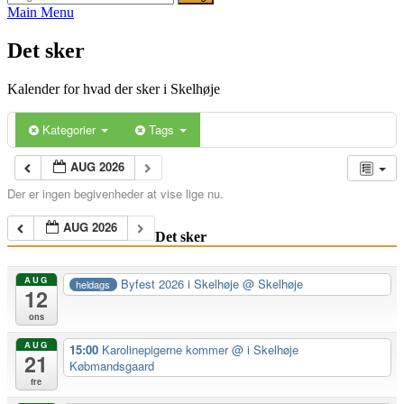
efter:
Main Menu
Det sker
Kalender for hvad der sker i Skelhøje
Kategorier
Tags
AUG 2026
Der er ingen begivenheder at vise lige nu.
AUG 2026
Det sker
AUG
Byfest 2026 i Skelhøje
@ Skelhøje
heldags
12
ons
AUG
15:00
Karolinepigerne kommer
@ i Skelhøje
21
Købmandsgaard
fre