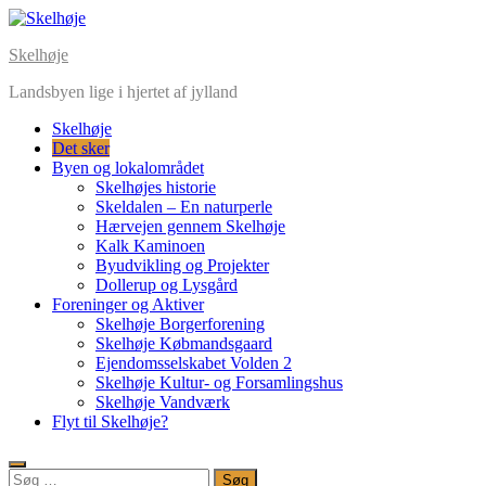
Skip
to
Skelhøje
content
Landsbyen lige i hjertet af jylland
Skelhøje
Det sker
Byen og lokalområdet
Skelhøjes historie
Skeldalen – En naturperle
Hærvejen gennem Skelhøje
Kalk Kaminoen
Byudvikling og Projekter
Dollerup og Lysgård
Foreninger og Aktiver
Skelhøje Borgerforening
Skelhøje Købmandsgaard
Ejendomsselskabet Volden 2
Skelhøje Kultur- og Forsamlingshus
Skelhøje Vandværk
Flyt til Skelhøje?
Søg