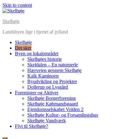
Skip to content
Skelhøje
Landsbyen lige i hjertet af jylland
Skelhøje
Det sker
Byen og lokalområdet
Skelhøjes historie
Skeldalen – En naturperle
Hærvejen gennem Skelhøje
Kalk Kaminoen
Byudvikling og Projekter
Dollerup og Lysgård
Foreninger og Aktiver
Skelhøje Borgerforening
Skelhøje Købmandsgaard
Ejendomsselskabet Volden 2
Skelhøje Kultur- og Forsamlingshus
Skelhøje Vandværk
Flyt til Skelhøje?