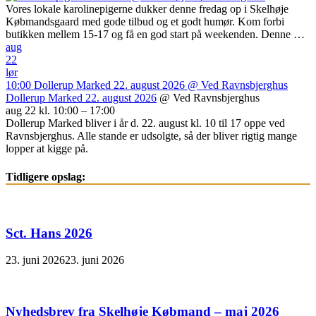
Vores lokale karolinepigerne dukker denne fredag op i Skelhøje
Købmandsgaard med gode tilbud og et godt humør. Kom forbi
butikken mellem 15-17 og få en god start på weekenden. Denne …
aug
22
lør
10:00
Dollerup Marked 22. august 2026
@ Ved Ravnsbjerghus
Dollerup Marked 22. august 2026
@ Ved Ravnsbjerghus
aug 22 kl. 10:00 – 17:00
Dollerup Marked bliver i år d. 22. august kl. 10 til 17 oppe ved
Ravnsbjerghus. Alle stande er udsolgte, så der bliver rigtig mange
lopper at kigge på.
Tidligere opslag:
Sct. Hans 2026
23. juni 2026
23. juni 2026
Nyhedsbrev fra Skelhøje Købmand – maj 2026