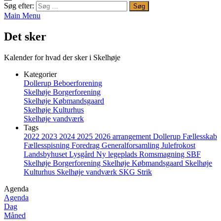
Søg efter:
Main Menu
Det sker
Kalender for hvad der sker i Skelhøje
Kategorier
Dollerup Beboerforening
Skelhøje Borgerforening
Skelhøje Købmandsgaard
Skelhøje Kulturhus
Skelhøje vandværk
Tags
2022
2023
2024
2025
2026
arrangement
Dollerup
Fællesskab
Fællesspisning
Foredrag
Generalforsamling
Julefrokost
Landsbyhuset
Lysgård
Ny legeplads
Romsmagning
SBF
Skelhøje Borgerforening
Skelhøje Købmandsgaard
Skelhøje
Kulturhus
Skelhøje vandværk
SKG
Strik
Agenda
Agenda
Dag
Måned