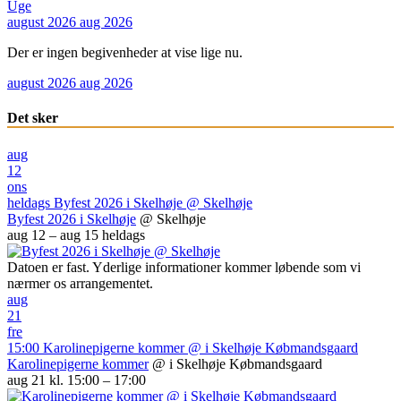
Uge
august 2026
aug 2026
Der er ingen begivenheder at vise lige nu.
august 2026
aug 2026
Det sker
aug
12
ons
heldags
Byfest 2026 i Skelhøje
@ Skelhøje
Byfest 2026 i Skelhøje
@ Skelhøje
aug 12 – aug 15
heldags
Datoen er fast. Yderlige informationer kommer løbende som vi
nærmer os arrangementet.
aug
21
fre
15:00
Karolinepigerne kommer
@ i Skelhøje Købmandsgaard
Karolinepigerne kommer
@ i Skelhøje Købmandsgaard
aug 21 kl. 15:00 – 17:00