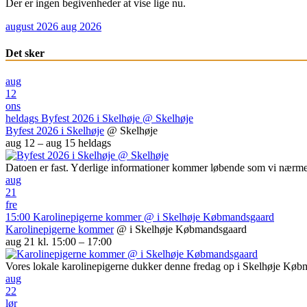
Der er ingen begivenheder at vise lige nu.
august 2026
aug 2026
Det sker
aug
12
ons
heldags
Byfest 2026 i Skelhøje
@ Skelhøje
Byfest 2026 i Skelhøje
@ Skelhøje
aug 12 – aug 15
heldags
Datoen er fast. Yderlige informationer kommer løbende som vi nærme
aug
21
fre
15:00
Karolinepigerne kommer
@ i Skelhøje Købmandsgaard
Karolinepigerne kommer
@ i Skelhøje Købmandsgaard
aug 21 kl. 15:00 – 17:00
Vores lokale karolinepigerne dukker denne fredag op i Skelhøje Kø
aug
22
lør