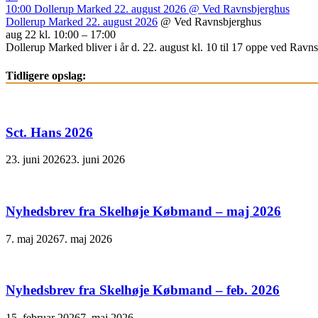
10:00
Dollerup Marked 22. august 2026
@ Ved Ravnsbjerghus
Dollerup Marked 22. august 2026
@ Ved Ravnsbjerghus
aug 22 kl. 10:00 – 17:00
Dollerup Marked bliver i år d. 22. august kl. 10 til 17 oppe ved Ravnsb
Tidligere opslag:
Sct. Hans 2026
23. juni 2026
23. juni 2026
Nyhedsbrev fra Skelhøje Købmand – maj 2026
7. maj 2026
7. maj 2026
Nyhedsbrev fra Skelhøje Købmand – feb. 2026
15. februar 2026
7. maj 2026