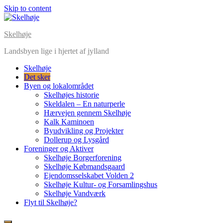
Skip to content
Skelhøje
Landsbyen lige i hjertet af jylland
Skelhøje
Det sker
Byen og lokalområdet
Skelhøjes historie
Skeldalen – En naturperle
Hærvejen gennem Skelhøje
Kalk Kaminoen
Byudvikling og Projekter
Dollerup og Lysgård
Foreninger og Aktiver
Skelhøje Borgerforening
Skelhøje Købmandsgaard
Ejendomsselskabet Volden 2
Skelhøje Kultur- og Forsamlingshus
Skelhøje Vandværk
Flyt til Skelhøje?