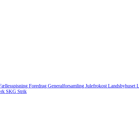
Fællesspisning
Foredrag
Generalforsamling
Julefrokost
Landsbyhuset
L
ærk
SKG
Strik