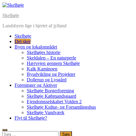
Skip
to
Skelhøje
content
Landsbyen lige i hjertet af jylland
Skelhøje
Det sker
Byen og lokalområdet
Skelhøjes historie
Skeldalen – En naturperle
Hærvejen gennem Skelhøje
Kalk Kaminoen
Byudvikling og Projekter
Dollerup og Lysgård
Foreninger og Aktiver
Skelhøje Borgerforening
Skelhøje Købmandsgaard
Ejendomsselskabet Volden 2
Skelhøje Kultur- og Forsamlingshus
Skelhøje Vandværk
Flyt til Skelhøje?
Søg