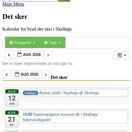
efter:
Main Menu
Det sker
Kalender for hvad der sker i Skelhøje
Kategorier
Tags
AUG 2026
Der er ingen begivenheder at vise lige nu.
AUG 2026
Det sker
AUG
Byfest 2026 i Skelhøje
@ Skelhøje
heldags
12
ons
AUG
15:00
Karolinepigerne kommer
@ i Skelhøje
21
Købmandsgaard
fre