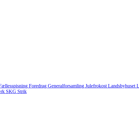
Fællesspisning
Foredrag
Generalforsamling
Julefrokost
Landsbyhuset
L
ærk
SKG
Strik