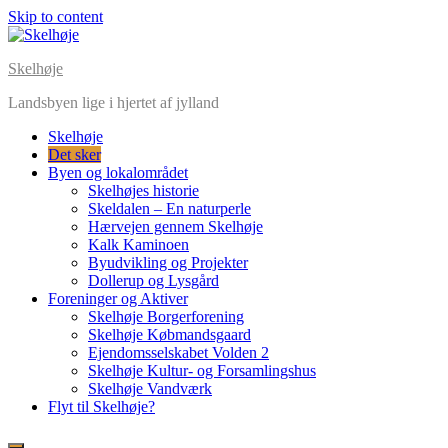
Skip to content
Skelhøje
Landsbyen lige i hjertet af jylland
Skelhøje
Det sker
Byen og lokalområdet
Skelhøjes historie
Skeldalen – En naturperle
Hærvejen gennem Skelhøje
Kalk Kaminoen
Byudvikling og Projekter
Dollerup og Lysgård
Foreninger og Aktiver
Skelhøje Borgerforening
Skelhøje Købmandsgaard
Ejendomsselskabet Volden 2
Skelhøje Kultur- og Forsamlingshus
Skelhøje Vandværk
Flyt til Skelhøje?