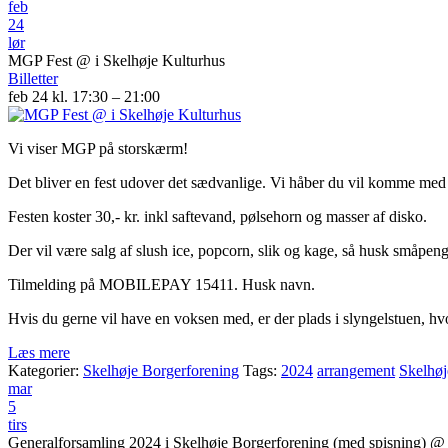
feb
24
lør
MGP Fest
@ i Skelhøje Kulturhus
Billetter
feb 24 kl. 17:30 – 21:00
Vi viser MGP på storskærm!
Det bliver en fest udover det sædvanlige. Vi håber du vil komme med 
Festen koster 30,- kr. inkl saftevand, pølsehorn og masser af disko.
Der vil være salg af slush ice, popcorn, slik og kage, så husk småpeng
Tilmelding på MOBILEPAY 15411. Husk navn.
Hvis du gerne vil have en voksen med, er der plads i slyngelstuen, h
Læs mere
Kategorier:
Skelhøje Borgerforening
Tags:
2024
arrangement
Skelhøj
mar
5
tirs
Generalforsamling 2024 i Skelhøje Borgerforening (med spisning)
@ 