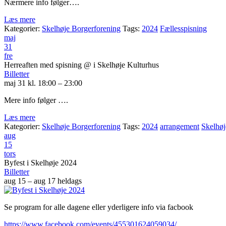
Nærmere info følger….
Læs mere
Kategorier:
Skelhøje Borgerforening
Tags:
2024
Fællesspisning
maj
31
fre
Herreaften med spisning
@ i Skelhøje Kulturhus
Billetter
maj 31 kl. 18:00 – 23:00
Mere info følger ….
Læs mere
Kategorier:
Skelhøje Borgerforening
Tags:
2024
arrangement
Skelhøj
aug
15
tors
Byfest i Skelhøje 2024
Billetter
aug 15 – aug 17
heldags
Se program for alle dagene eller yderligere info via facbook
https://www.facebook.com/events/455301624059034/