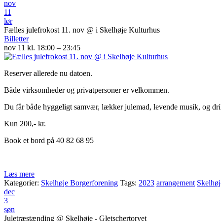
nov
11
lør
Fælles julefrokost 11. nov
@ i Skelhøje Kulturhus
Billetter
nov 11 kl. 18:00 – 23:45
Reserver allerede nu datoen.
Både virksomheder og privatpersoner er velkommen.
Du får både hyggeligt samvær, lækker julemad, levende musik, og drikk
Kun 200,- kr.
Book et bord på 40 82 68 95
Læs mere
Kategorier:
Skelhøje Borgerforening
Tags:
2023
arrangement
Skelhøj
dec
3
søn
Juletræstænding
@ Skelhøje - Gletschertorvet