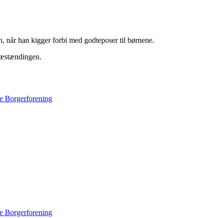
 når han kigger forbi med godteposer til børnene.
træstændingen.
e Borgerforening
e Borgerforening