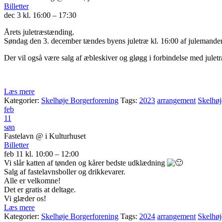
Billetter
dec 3 kl. 16:00 – 17:30
Årets juletræstænding.
Søndag den 3. december tændes byens juletræ kl. 16:00 af julemanden,
Der vil også være salg af æbleskiver og gløgg i forbindelse med jule
Læs mere
Kategorier:
Skelhøje Borgerforening
Tags:
2023
arrangement
Skelhøj
feb
11
søn
Fastelavn
@ i Kulturhuset
Billetter
feb 11 kl. 10:00 – 12:00
Vi slår katten af tønden og kårer bedste udklædning
Salg af fastelavnsboller og drikkevarer.
Alle er velkomne!
Det er gratis at deltage.
Vi glæder os!
Læs mere
Kategorier:
Skelhøje Borgerforening
Tags:
2024
arrangement
Skelhøj