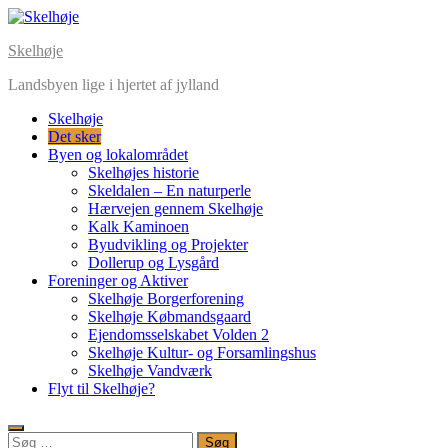
Skip
to
Skelhøje
content
Landsbyen lige i hjertet af jylland
Skelhøje
Det sker
Byen og lokalområdet
Skelhøjes historie
Skeldalen – En naturperle
Hærvejen gennem Skelhøje
Kalk Kaminoen
Byudvikling og Projekter
Dollerup og Lysgård
Foreninger og Aktiver
Skelhøje Borgerforening
Skelhøje Købmandsgaard
Ejendomsselskabet Volden 2
Skelhøje Kultur- og Forsamlingshus
Skelhøje Vandværk
Flyt til Skelhøje?
Søg