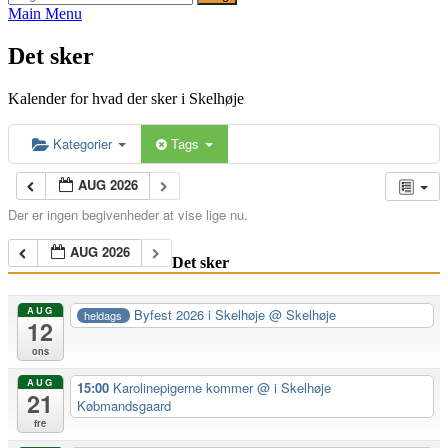
efter:
Main Menu
Det sker
Kalender for hvad der sker i Skelhøje
Kategorier
Tags
AUG 2026
Der er ingen begivenheder at vise lige nu.
AUG 2026
Det sker
AUG
Byfest 2026 i Skelhøje
@ Skelhøje
heldags
12
ons
AUG
15:00
Karolinepigerne kommer
@ i Skelhøje
21
Købmandsgaard
fre