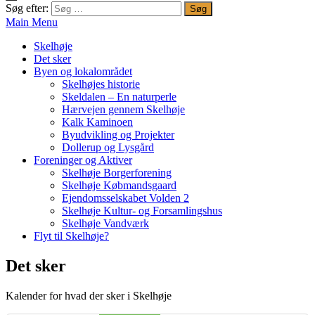
Søg efter:
Main Menu
Skelhøje
Det sker
Byen og lokalområdet
Skelhøjes historie
Skeldalen – En naturperle
Hærvejen gennem Skelhøje
Kalk Kaminoen
Byudvikling og Projekter
Dollerup og Lysgård
Foreninger og Aktiver
Skelhøje Borgerforening
Skelhøje Købmandsgaard
Ejendomsselskabet Volden 2
Skelhøje Kultur- og Forsamlingshus
Skelhøje Vandværk
Flyt til Skelhøje?
Det sker
Kalender for hvad der sker i Skelhøje