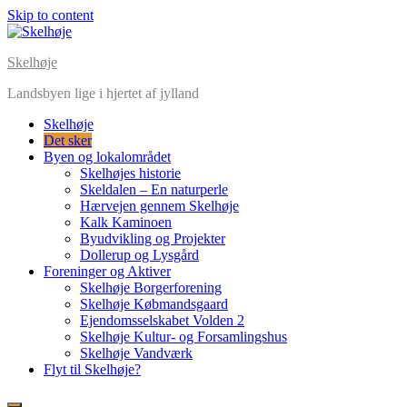
Skip to content
Skelhøje
Landsbyen lige i hjertet af jylland
Skelhøje
Det sker
Byen og lokalområdet
Skelhøjes historie
Skeldalen – En naturperle
Hærvejen gennem Skelhøje
Kalk Kaminoen
Byudvikling og Projekter
Dollerup og Lysgård
Foreninger og Aktiver
Skelhøje Borgerforening
Skelhøje Købmandsgaard
Ejendomsselskabet Volden 2
Skelhøje Kultur- og Forsamlingshus
Skelhøje Vandværk
Flyt til Skelhøje?