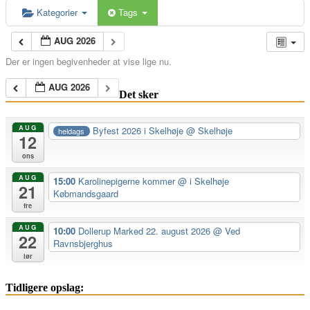
Kategorier
Tags
AUG 2026
Der er ingen begivenheder at vise lige nu.
AUG 2026
Det sker
AUG
Byfest 2026 i Skelhøje
@ Skelhøje
heldags
12
ons
AUG
15:00
Karolinepigerne kommer
@ i Skelhøje
21
Købmandsgaard
fre
AUG
10:00
Dollerup Marked 22. august 2026
@ Ved
22
Ravnsbjerghus
lør
Tidligere opslag: