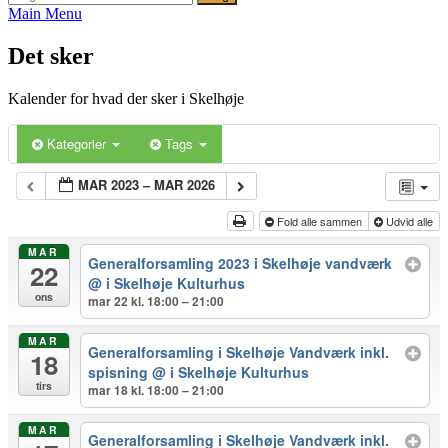
efter:
Main Menu
Det sker
Kalender for hvad der sker i Skelhøje
Kategorier
Tags
MAR 2023 – MAR 2026
Fold alle sammen
Udvid alle
MAR
Generalforsamling 2023 i Skelhøje vandværk
22
@ i Skelhøje Kulturhus
ons
mar 22 kl. 18:00 – 21:00
MAR
Generalforsamling i Skelhøje Vandværk inkl.
18
spisning
@ i Skelhøje Kulturhus
tirs
mar 18 kl. 18:00 – 21:00
MAR
Generalforsamling i Skelhøje Vandværk inkl.