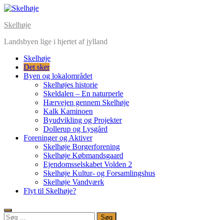
Skip
to
Skelhøje
content
Landsbyen lige i hjertet af jylland
Skelhøje
Det sker
Byen og lokalområdet
Skelhøjes historie
Skeldalen – En naturperle
Hærvejen gennem Skelhøje
Kalk Kaminoen
Byudvikling og Projekter
Dollerup og Lysgård
Foreninger og Aktiver
Skelhøje Borgerforening
Skelhøje Købmandsgaard
Ejendomsselskabet Volden 2
Skelhøje Kultur- og Forsamlingshus
Skelhøje Vandværk
Flyt til Skelhøje?
Søg