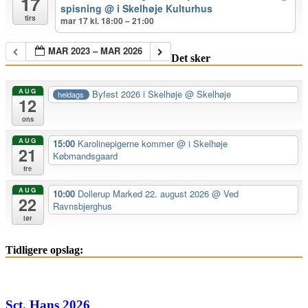
17
spisning
@ i Skelhøje Kulturhus
tirs
mar 17 kl. 18:00 – 21:00
MAR 2023 – MAR 2026
Det sker
AUG
Byfest 2026 i Skelhøje
@ Skelhøje
heldags
12
ons
AUG
15:00
Karolinepigerne kommer
@ i Skelhøje
21
Købmandsgaard
fre
AUG
10:00
Dollerup Marked 22. august 2026
@ Ved
22
Ravnsbjerghus
lør
Tidligere opslag:
Sct. Hans 2026