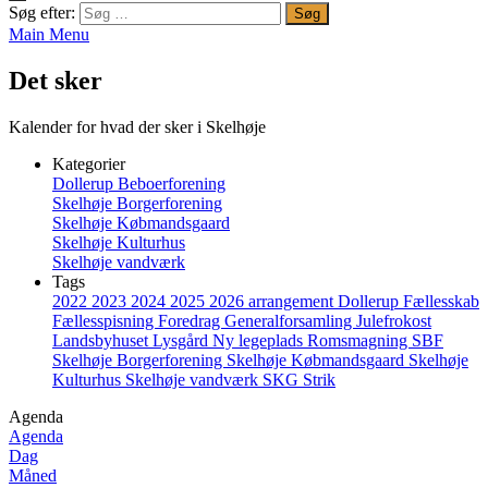
Søg efter:
Main Menu
Det sker
Kalender for hvad der sker i Skelhøje
Kategorier
Dollerup Beboerforening
Skelhøje Borgerforening
Skelhøje Købmandsgaard
Skelhøje Kulturhus
Skelhøje vandværk
Tags
2022
2023
2024
2025
2026
arrangement
Dollerup
Fællesskab
Fællesspisning
Foredrag
Generalforsamling
Julefrokost
Landsbyhuset
Lysgård
Ny legeplads
Romsmagning
SBF
Skelhøje Borgerforening
Skelhøje Købmandsgaard
Skelhøje
Kulturhus
Skelhøje vandværk
SKG
Strik
Agenda
Agenda
Dag
Måned