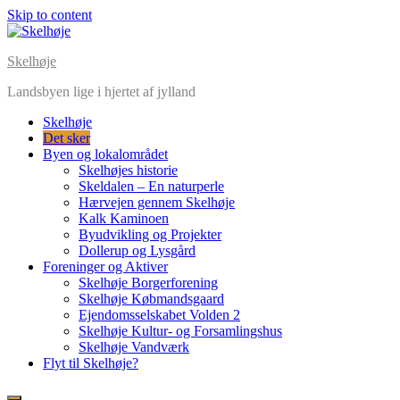
Skip to content
Skelhøje
Landsbyen lige i hjertet af jylland
Skelhøje
Det sker
Byen og lokalområdet
Skelhøjes historie
Skeldalen – En naturperle
Hærvejen gennem Skelhøje
Kalk Kaminoen
Byudvikling og Projekter
Dollerup og Lysgård
Foreninger og Aktiver
Skelhøje Borgerforening
Skelhøje Købmandsgaard
Ejendomsselskabet Volden 2
Skelhøje Kultur- og Forsamlingshus
Skelhøje Vandværk
Flyt til Skelhøje?