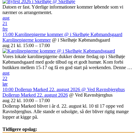
Datoen er fast. Yderlige informationer kommer løbende som vi
nærmer os arrangementet.
aug
21
fre
15:00
Karolinepigerne kommer
@ i Skelhøje Købmandsgaard
Karolinepigerne kommer
@ i Skelhøje Købmandsgaard
aug 21 kl. 15:00 – 17:00
Vores lokale karolinepigerne dukker denne fredag op i Skelhøje
Købmandsgaard med gode tilbud og et godt humør. Kom forbi
butikken mellem 15-17 og få en god start på weekenden. Denne …
aug
22
lør
10:00
Dollerup Marked 22. august 2026
@ Ved Ravnsbjerghus
Dollerup Marked 22. august 2026
@ Ved Ravnsbjerghus
aug 22 kl. 10:00 – 17:00
Dollerup Marked bliver i år d. 22. august kl. 10 til 17 oppe ved
Ravnsbjerghus. Alle stande er udsolgte, så der bliver rigtig mange
lopper at kigge på.
Tidligere opslag: