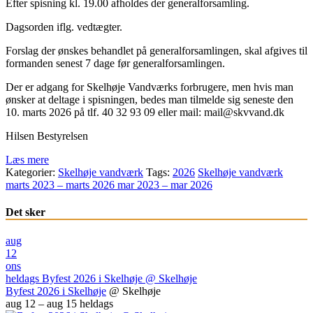
Efter spisning kl. 19.00 afholdes der generalforsamling.
Dagsorden iflg. vedtægter.
Forslag der ønskes behandlet på generalforsamlingen, skal afgives til
formanden senest 7 dage før generalforsamlingen.
Der er adgang for Skelhøje Vandværks forbrugere, men hvis man
ønsker at deltage i spisningen, bedes man tilmelde sig seneste den
10. marts 2026 på tlf. 40 32 93 09 eller mail: mail@skvvand.dk
Hilsen Bestyrelsen
Læs mere
Kategorier:
Skelhøje vandværk
Tags:
2026
Skelhøje vandværk
marts 2023 – marts 2026
mar 2023 – mar 2026
Det sker
aug
12
ons
heldags
Byfest 2026 i Skelhøje
@ Skelhøje
Byfest 2026 i Skelhøje
@ Skelhøje
aug 12 – aug 15
heldags