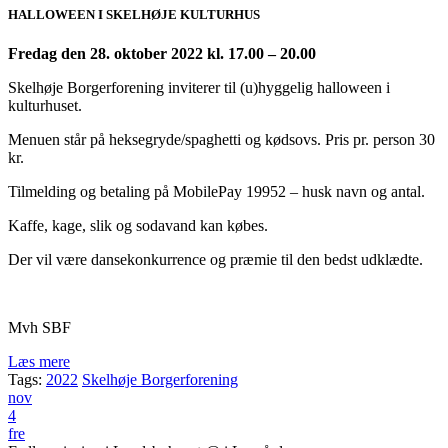
HALLOWEEN I SKELHØJE KULTURHUS
Fredag den 28. oktober 2022 kl. 17.00 – 20.00
Skelhøje Borgerforening inviterer til (u)hyggelig halloween i
kulturhuset.
Menuen står på heksegryde/spaghetti og kødsovs. Pris pr. person 30
kr.
Tilmelding og betaling på MobilePay 19952 – husk navn og antal.
Kaffe, kage, slik og sodavand kan købes.
Der vil være dansekonkurrence og præmie til den bedst udklædte.
Mvh SBF
Læs mere
Tags:
2022
Skelhøje Borgerforening
nov
4
fre