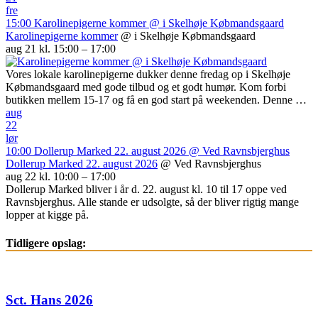
fre
15:00
Karolinepigerne kommer
@ i Skelhøje Købmandsgaard
Karolinepigerne kommer
@ i Skelhøje Købmandsgaard
aug 21 kl. 15:00 – 17:00
Vores lokale karolinepigerne dukker denne fredag op i Skelhøje
Købmandsgaard med gode tilbud og et godt humør. Kom forbi
butikken mellem 15-17 og få en god start på weekenden. Denne …
aug
22
lør
10:00
Dollerup Marked 22. august 2026
@ Ved Ravnsbjerghus
Dollerup Marked 22. august 2026
@ Ved Ravnsbjerghus
aug 22 kl. 10:00 – 17:00
Dollerup Marked bliver i år d. 22. august kl. 10 til 17 oppe ved
Ravnsbjerghus. Alle stande er udsolgte, så der bliver rigtig mange
lopper at kigge på.
Tidligere opslag:
Sct. Hans 2026