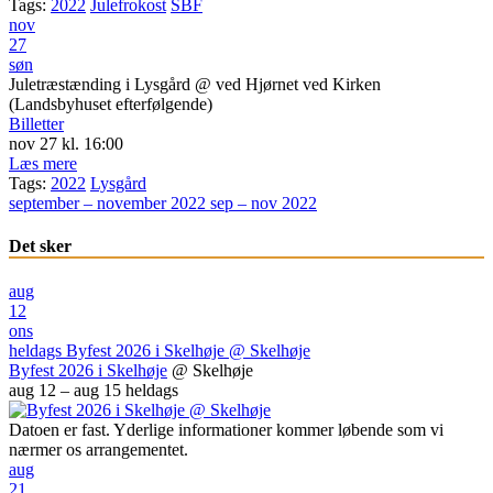
Tags:
2022
Julefrokost
SBF
nov
27
søn
Juletræstænding i Lysgård
@ ved Hjørnet ved Kirken
(Landsbyhuset efterfølgende)
Billetter
nov 27 kl. 16:00
Læs mere
Tags:
2022
Lysgård
september – november 2022
sep – nov 2022
Det sker
aug
12
ons
heldags
Byfest 2026 i Skelhøje
@ Skelhøje
Byfest 2026 i Skelhøje
@ Skelhøje
aug 12 – aug 15
heldags
Datoen er fast. Yderlige informationer kommer løbende som vi
nærmer os arrangementet.
aug
21