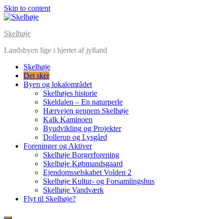
Skip to content
Skelhøje
Landsbyen lige i hjertet af jylland
Skelhøje
Det sker
Byen og lokalområdet
Skelhøjes historie
Skeldalen – En naturperle
Hærvejen gennem Skelhøje
Kalk Kaminoen
Byudvikling og Projekter
Dollerup og Lysgård
Foreninger og Aktiver
Skelhøje Borgerforening
Skelhøje Købmandsgaard
Ejendomsselskabet Volden 2
Skelhøje Kultur- og Forsamlingshus
Skelhøje Vandværk
Flyt til Skelhøje?