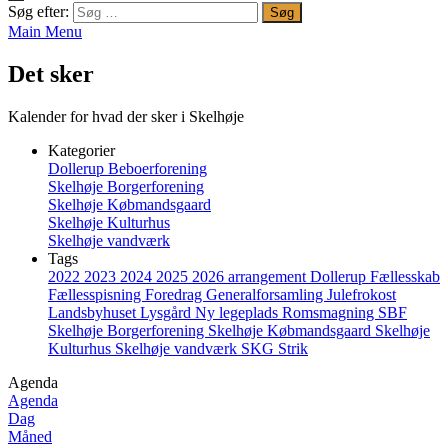
Søg efter:
Main Menu
Det sker
Kalender for hvad der sker i Skelhøje
Kategorier
Dollerup Beboerforening
Skelhøje Borgerforening
Skelhøje Købmandsgaard
Skelhøje Kulturhus
Skelhøje vandværk
Tags
2022
2023
2024
2025
2026
arrangement
Dollerup
Fællesskab
Fællesspisning
Foredrag
Generalforsamling
Julefrokost
Landsbyhuset
Lysgård
Ny legeplads
Romsmagning
SBF
Skelhøje Borgerforening
Skelhøje Købmandsgaard
Skelhøje
Kulturhus
Skelhøje vandværk
SKG
Strik
Agenda
Agenda
Dag
Måned