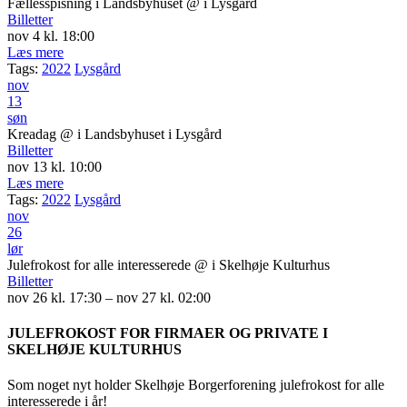
Fællesspisning i Landsbyhuset
@ i Lysgård
Billetter
nov 4 kl. 18:00
Læs mere
Tags:
2022
Lysgård
nov
13
søn
Kreadag
@ i Landsbyhuset i Lysgård
Billetter
nov 13 kl. 10:00
Læs mere
Tags:
2022
Lysgård
nov
26
lør
Julefrokost for alle interesserede
@ i Skelhøje Kulturhus
Billetter
nov 26 kl. 17:30 – nov 27 kl. 02:00
JULEFROKOST FOR FIRMAER OG PRIVATE I
SKELHØJE KULTURHUS
Som noget nyt holder Skelhøje Borgerforening julefrokost for alle
interesserede i år!