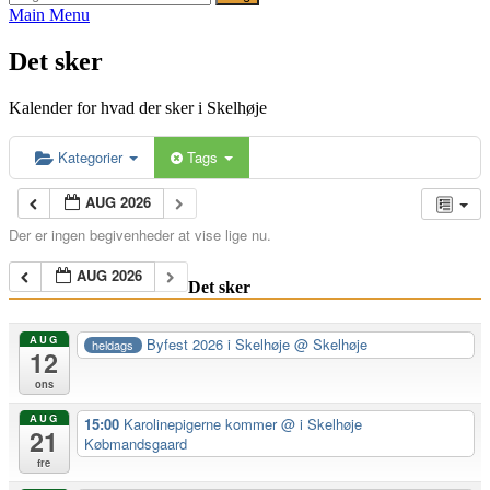
efter:
Main Menu
Det sker
Kalender for hvad der sker i Skelhøje
Kategorier
Tags
AUG 2026
Der er ingen begivenheder at vise lige nu.
AUG 2026
Det sker
AUG
Byfest 2026 i Skelhøje
@ Skelhøje
heldags
12
ons
AUG
15:00
Karolinepigerne kommer
@ i Skelhøje
21
Købmandsgaard
fre