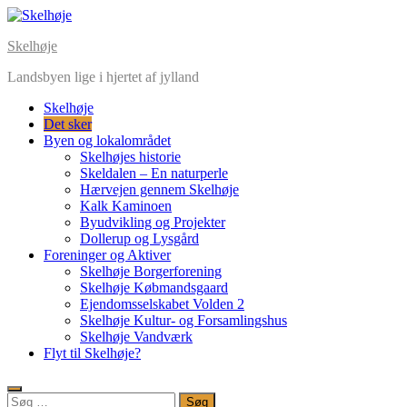
Skip
to
Skelhøje
content
Landsbyen lige i hjertet af jylland
Skelhøje
Det sker
Byen og lokalområdet
Skelhøjes historie
Skeldalen – En naturperle
Hærvejen gennem Skelhøje
Kalk Kaminoen
Byudvikling og Projekter
Dollerup og Lysgård
Foreninger og Aktiver
Skelhøje Borgerforening
Skelhøje Købmandsgaard
Ejendomsselskabet Volden 2
Skelhøje Kultur- og Forsamlingshus
Skelhøje Vandværk
Flyt til Skelhøje?
Søg