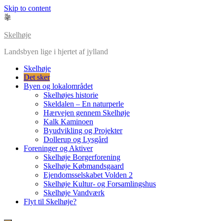
Skip to content
Skelhøje
Landsbyen lige i hjertet af jylland
Skelhøje
Det sker
Byen og lokalområdet
Skelhøjes historie
Skeldalen – En naturperle
Hærvejen gennem Skelhøje
Kalk Kaminoen
Byudvikling og Projekter
Dollerup og Lysgård
Foreninger og Aktiver
Skelhøje Borgerforening
Skelhøje Købmandsgaard
Ejendomsselskabet Volden 2
Skelhøje Kultur- og Forsamlingshus
Skelhøje Vandværk
Flyt til Skelhøje?