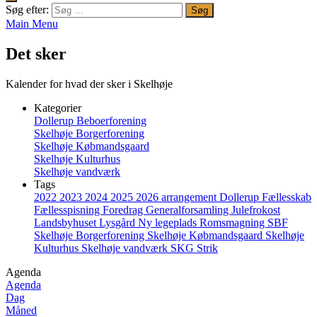
Søg efter:
Main Menu
Det sker
Kalender for hvad der sker i Skelhøje
Kategorier
Dollerup Beboerforening
Skelhøje Borgerforening
Skelhøje Købmandsgaard
Skelhøje Kulturhus
Skelhøje vandværk
Tags
2022
2023
2024
2025
2026
arrangement
Dollerup
Fællesskab
Fællesspisning
Foredrag
Generalforsamling
Julefrokost
Landsbyhuset
Lysgård
Ny legeplads
Romsmagning
SBF
Skelhøje Borgerforening
Skelhøje Købmandsgaard
Skelhøje
Kulturhus
Skelhøje vandværk
SKG
Strik
Agenda
Agenda
Dag
Måned