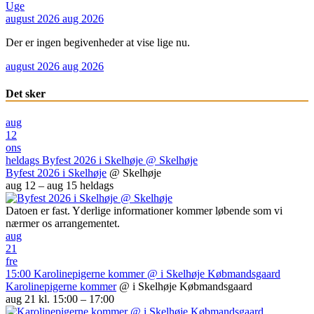
Uge
august 2026
aug 2026
Der er ingen begivenheder at vise lige nu.
august 2026
aug 2026
Det sker
aug
12
ons
heldags
Byfest 2026 i Skelhøje
@ Skelhøje
Byfest 2026 i Skelhøje
@ Skelhøje
aug 12 – aug 15
heldags
Datoen er fast. Yderlige informationer kommer løbende som vi
nærmer os arrangementet.
aug
21
fre
15:00
Karolinepigerne kommer
@ i Skelhøje Købmandsgaard
Karolinepigerne kommer
@ i Skelhøje Købmandsgaard
aug 21 kl. 15:00 – 17:00