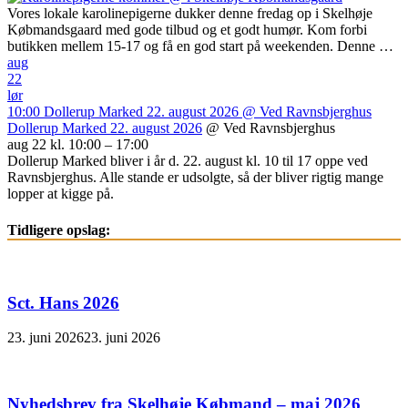
Vores lokale karolinepigerne dukker denne fredag op i Skelhøje
Købmandsgaard med gode tilbud og et godt humør. Kom forbi
butikken mellem 15-17 og få en god start på weekenden. Denne …
aug
22
lør
10:00
Dollerup Marked 22. august 2026
@ Ved Ravnsbjerghus
Dollerup Marked 22. august 2026
@ Ved Ravnsbjerghus
aug 22 kl. 10:00 – 17:00
Dollerup Marked bliver i år d. 22. august kl. 10 til 17 oppe ved
Ravnsbjerghus. Alle stande er udsolgte, så der bliver rigtig mange
lopper at kigge på.
Tidligere opslag:
Sct. Hans 2026
23. juni 2026
23. juni 2026
Nyhedsbrev fra Skelhøje Købmand – maj 2026