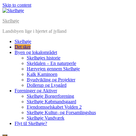
Skip to content
Skelhøje
Landsbyen lige i hjertet af jylland
Skelhøje
Det sker
Byen og lokalområdet
Skelhøjes historie
Skeldalen – En naturperle
Hærvejen gennem Skelhøje
Kalk Kaminoen
Byudvikling og Projekter
Dollerup og Lysgård
Foreninger og Aktiver
Skelhøje Borgerforening
Skelhøje Købmandsgaard
Ejendomsselskabet Volden 2
Skelhøje Kultur- og Forsamlingshus
Skelhøje Vandværk
Flyt til Skelhøje?