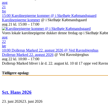
aug
21
fre
15:00
Karolinepigerne kommer
@ i Skelhøje Købmandsgaard
Karolinepigerne kommer
@ i Skelhøje Købmandsgaard
aug 21 kl. 15:00 – 17:00
Vores lokale karolinepigerne dukker denne fredag op i Skelhøje Kø
aug
22
lør
10:00
Dollerup Marked 22. august 2026
@ Ved Ravnsbjerghus
Dollerup Marked 22. august 2026
@ Ved Ravnsbjerghus
aug 22 kl. 10:00 – 17:00
Dollerup Marked bliver i år d. 22. august kl. 10 til 17 oppe ved Ravnsb
Tidligere opslag:
Sct. Hans 2026
23. juni 2026
23. juni 2026