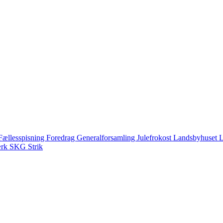
Fællesspisning
Foredrag
Generalforsamling
Julefrokost
Landsbyhuset
L
ærk
SKG
Strik