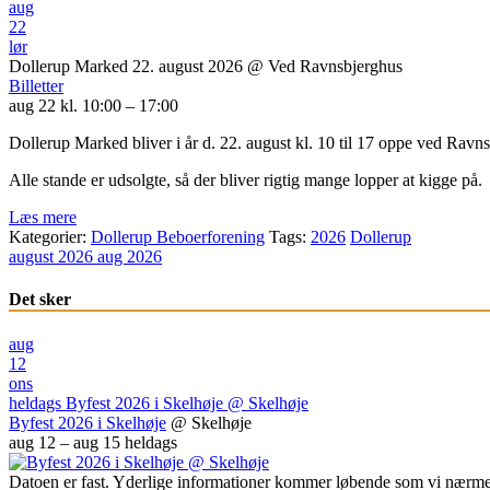
aug
22
lør
Dollerup Marked 22. august 2026
@ Ved Ravnsbjerghus
Billetter
aug 22 kl. 10:00 – 17:00
Dollerup Marked bliver i år d. 22. august kl. 10 til 17 oppe ved Ravn
Alle stande er udsolgte, så der bliver rigtig mange lopper at kigge på.
Læs mere
Kategorier:
Dollerup Beboerforening
Tags:
2026
Dollerup
august 2026
aug 2026
Det sker
aug
12
ons
heldags
Byfest 2026 i Skelhøje
@ Skelhøje
Byfest 2026 i Skelhøje
@ Skelhøje
aug 12 – aug 15
heldags
Datoen er fast. Yderlige informationer kommer løbende som vi nærme