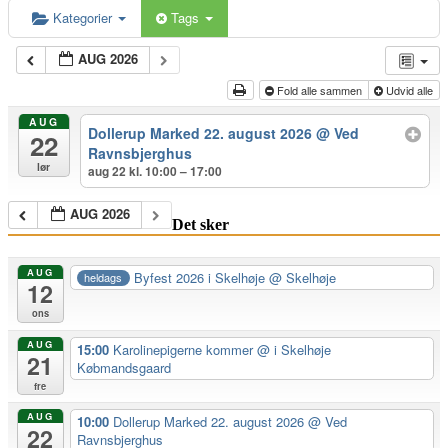
Kategorier
Tags
AUG 2026
Fold alle sammen
Udvid alle
AUG
Dollerup Marked 22. august 2026
@ Ved
22
Ravnsbjerghus
lør
aug 22 kl. 10:00 – 17:00
AUG 2026
Det sker
AUG
Byfest 2026 i Skelhøje
@ Skelhøje
heldags
12
ons
AUG
15:00
Karolinepigerne kommer
@ i Skelhøje
21
Købmandsgaard
fre
AUG
10:00
Dollerup Marked 22. august 2026
@ Ved
22
Ravnsbjerghus