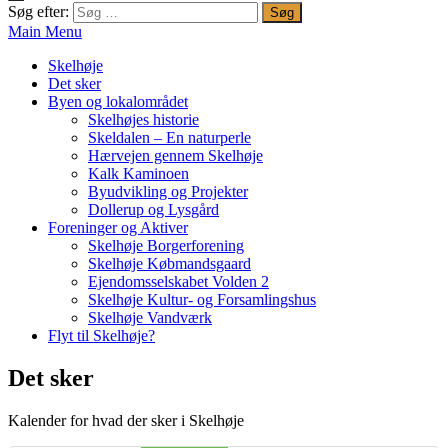
Søg efter:
Main Menu
Skelhøje
Det sker
Byen og lokalområdet
Skelhøjes historie
Skeldalen – En naturperle
Hærvejen gennem Skelhøje
Kalk Kaminoen
Byudvikling og Projekter
Dollerup og Lysgård
Foreninger og Aktiver
Skelhøje Borgerforening
Skelhøje Købmandsgaard
Ejendomsselskabet Volden 2
Skelhøje Kultur- og Forsamlingshus
Skelhøje Vandværk
Flyt til Skelhøje?
Det sker
Kalender for hvad der sker i Skelhøje