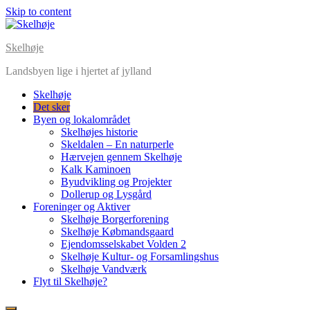
Skip to content
Skelhøje
Landsbyen lige i hjertet af jylland
Skelhøje
Det sker
Byen og lokalområdet
Skelhøjes historie
Skeldalen – En naturperle
Hærvejen gennem Skelhøje
Kalk Kaminoen
Byudvikling og Projekter
Dollerup og Lysgård
Foreninger og Aktiver
Skelhøje Borgerforening
Skelhøje Købmandsgaard
Ejendomsselskabet Volden 2
Skelhøje Kultur- og Forsamlingshus
Skelhøje Vandværk
Flyt til Skelhøje?