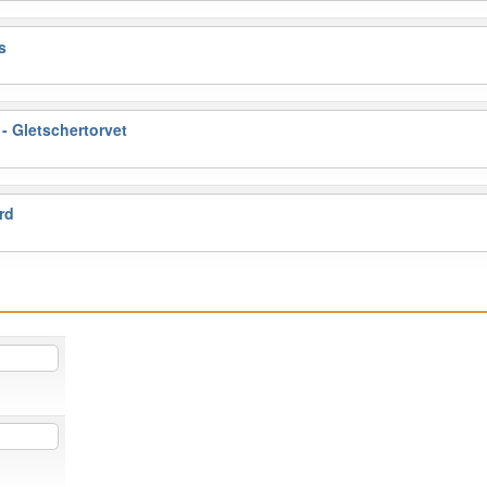
s
- Gletschertorvet
rd