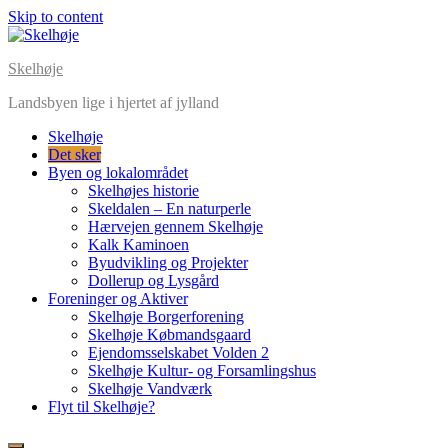
Skip to content
Skelhøje
Landsbyen lige i hjertet af jylland
Skelhøje
Det sker
Byen og lokalområdet
Skelhøjes historie
Skeldalen – En naturperle
Hærvejen gennem Skelhøje
Kalk Kaminoen
Byudvikling og Projekter
Dollerup og Lysgård
Foreninger og Aktiver
Skelhøje Borgerforening
Skelhøje Købmandsgaard
Ejendomsselskabet Volden 2
Skelhøje Kultur- og Forsamlingshus
Skelhøje Vandværk
Flyt til Skelhøje?