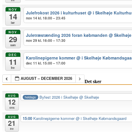
NOV
Julefrokost 2026 i kulturhuset
@ i Skelhøje Kulturhu
14
nov 14 kl. 18:00 – 23:45
lør
NOV
Juletræstænding 2026 foran købmanden
@ Skelhøje 
29
nov 29 kl. 16:00 – 17:30
søn
DEC
Karolinepigerne kommer
@ i Skelhøje Købmandsgaa
11
dec 11 kl. 15:00 – 17:00
fre
AUGUST – DECEMBER 2026
Det sker
AUG
Byfest 2026 i Skelhøje
@ Skelhøje
heldags
12
ons
AUG
15:00
Karolinepigerne kommer
@ i Skelhøje Købmandsgaard
21
fre