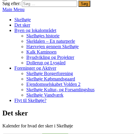
Søg efter:
Main Menu
Skelhøje
Det sker
Byen og lokalområdet
Skelhøjes historie
Skeldalen – En naturperle
Hærvejen gennem Skelhøje
Kalk Kaminoen
Byudvikling og Projekter
Dollerup og Lysgård
Foreninger og Aktiver
Skelhøje Borgerforening
Skelhøje Købmandsgaard
Ejendomsselskabet Volden 2
Skelhøje Kultur- og Forsamlingshus
Skelhøje Vandværk
Flyt til Skelhøje?
Det sker
Kalender for hvad der sker i Skelhøje