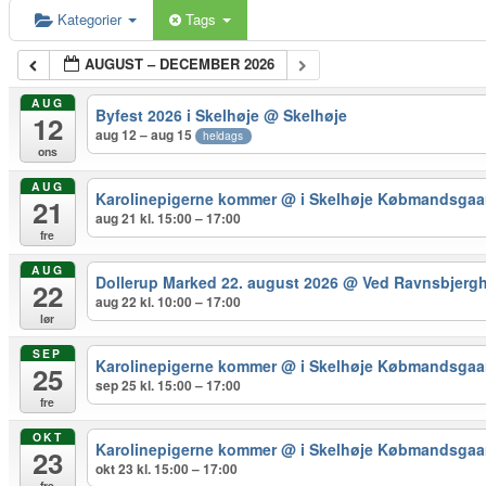
Kategorier
Tags
AUGUST – DECEMBER 2026
AUG
Byfest 2026 i Skelhøje
@ Skelhøje
12
aug 12 – aug 15
heldags
ons
AUG
Karolinepigerne kommer
@ i Skelhøje Købmandsgaa
21
aug 21 kl. 15:00 – 17:00
fre
AUG
Dollerup Marked 22. august 2026
@ Ved Ravnsbjerg
22
aug 22 kl. 10:00 – 17:00
lør
SEP
Karolinepigerne kommer
@ i Skelhøje Købmandsgaa
25
sep 25 kl. 15:00 – 17:00
fre
OKT
Karolinepigerne kommer
@ i Skelhøje Købmandsgaa
23
okt 23 kl. 15:00 – 17:00
fre