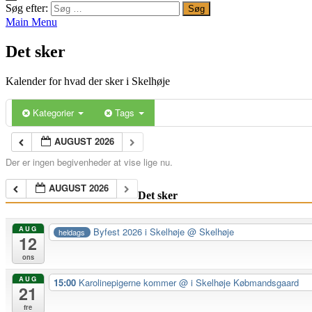
Søg efter:
Main Menu
Det sker
Kalender for hvad der sker i Skelhøje
Kategorier
Tags
AUGUST 2026
Der er ingen begivenheder at vise lige nu.
AUGUST 2026
Det sker
AUG
Byfest 2026 i Skelhøje
@ Skelhøje
heldags
12
ons
AUG
15:00
Karolinepigerne kommer
@ i Skelhøje Købmandsgaard
21
fre