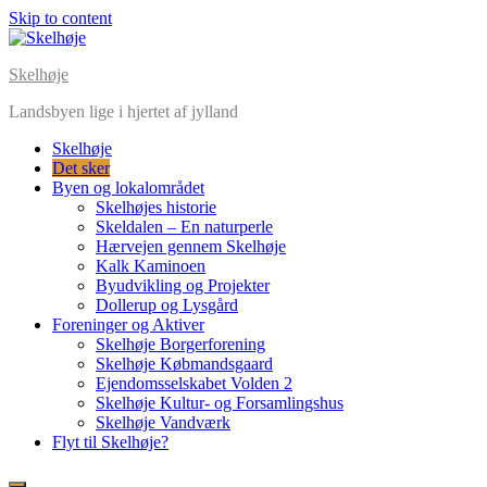
Skip to content
Skelhøje
Landsbyen lige i hjertet af jylland
Skelhøje
Det sker
Byen og lokalområdet
Skelhøjes historie
Skeldalen – En naturperle
Hærvejen gennem Skelhøje
Kalk Kaminoen
Byudvikling og Projekter
Dollerup og Lysgård
Foreninger og Aktiver
Skelhøje Borgerforening
Skelhøje Købmandsgaard
Ejendomsselskabet Volden 2
Skelhøje Kultur- og Forsamlingshus
Skelhøje Vandværk
Flyt til Skelhøje?