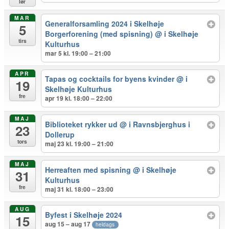
lør
MAR
Generalforsamling 2024 i Skelhøje
5
Borgerforening (med spisning)
@ i Skelhøje
tirs
Kulturhus
mar 5 kl. 19:00 – 21:00
APR
Tapas og cocktails for byens kvinder
@ i
19
Skelhøje Kulturhus
fre
apr 19 kl. 18:00 – 22:00
MAJ
Biblioteket rykker ud
@ i Ravnsbjerghus i
23
Dollerup
tors
maj 23 kl. 19:00 – 21:00
MAJ
Herreaften med spisning
@ i Skelhøje
31
Kulturhus
fre
maj 31 kl. 18:00 – 23:00
AUG
Byfest i Skelhøje 2024
15
aug 15 – aug 17
heldags