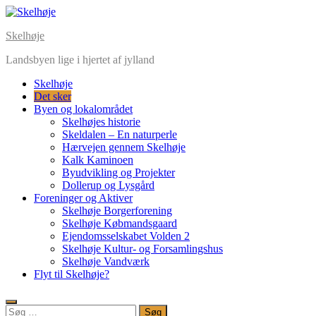
Skip
to
Skelhøje
content
Landsbyen lige i hjertet af jylland
Skelhøje
Det sker
Byen og lokalområdet
Skelhøjes historie
Skeldalen – En naturperle
Hærvejen gennem Skelhøje
Kalk Kaminoen
Byudvikling og Projekter
Dollerup og Lysgård
Foreninger og Aktiver
Skelhøje Borgerforening
Skelhøje Købmandsgaard
Ejendomsselskabet Volden 2
Skelhøje Kultur- og Forsamlingshus
Skelhøje Vandværk
Flyt til Skelhøje?
Søg