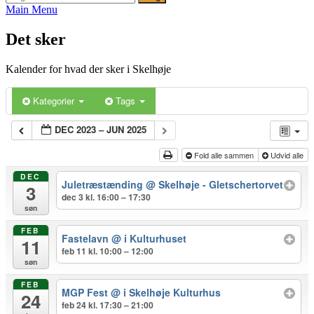
efter:
Main Menu
Det sker
Kalender for hvad der sker i Skelhøje
Kategorier
Tags
DEC 2023 – JUN 2025
Fold alle sammen
Udvid alle
DEC
Juletræstænding
@ Skelhøje - Gletschertorvet
3
dec 3 kl. 16:00 – 17:30
søn
FEB
Fastelavn
@ i Kulturhuset
11
feb 11 kl. 10:00 – 12:00
søn
FEB
MGP Fest
@ i Skelhøje Kulturhus
24
feb 24 kl. 17:30 – 21:00