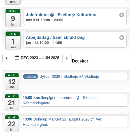
tors
NOV
Julefrokost
@ i Skelhøje Kulturhus
9
nov 9 kl. 18:00 – 23:00
lør
JUN
Arbejdsdag / Saml skrald dag
1
jun 1 kl. 10:00 – 14:00
søn
DEC 2023 – JUN 2025
Det sker
AUG
Byfest 2026 i Skelhøje
@ Skelhøje
heldags
12
ons
AUG
15:00
Karolinepigerne kommer
@ i Skelhøje
21
Købmandsgaard
fre
AUG
10:00
Dollerup Marked 22. august 2026
@ Ved
22
Ravnsbjerghus
lør