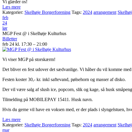
Vi glæder os!
Læs mere
Kategorier:
Skelhøje Borgerforening
Tags:
2024
arrangement
Skelhøj
feb
24
lør
MGP Fest
@ i Skelhøje Kulturhus
Billetter
feb 24 kl. 17:30 – 21:00
Vi viser MGP på storskærm!
Det bliver en fest udover det sædvanlige. Vi håber du vil komme med 
Festen koster 30,- kr. inkl saftevand, pølsehorn og masser af disko.
Der vil være salg af slush ice, popcorn, slik og kage, så husk småpeng
Tilmelding på MOBILEPAY 15411. Husk navn.
Hvis du gerne vil have en voksen med, er der plads i slyngelstuen, h
Læs mere
Kategorier:
Skelhøje Borgerforening
Tags:
2024
arrangement
Skelhøj
mar