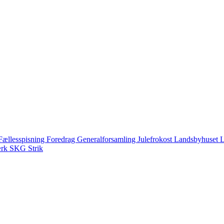
Fællesspisning
Foredrag
Generalforsamling
Julefrokost
Landsbyhuset
L
ærk
SKG
Strik