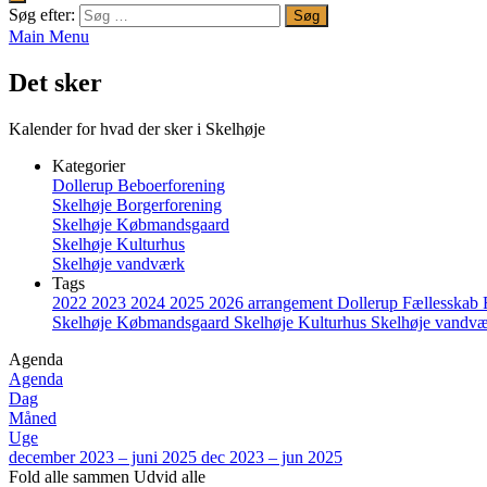
Søg efter:
Main Menu
Det sker
Kalender for hvad der sker i Skelhøje
Kategorier
Dollerup Beboerforening
Skelhøje Borgerforening
Skelhøje Købmandsgaard
Skelhøje Kulturhus
Skelhøje vandværk
Tags
2022
2023
2024
2025
2026
arrangement
Dollerup
Fællesskab
Skelhøje Købmandsgaard
Skelhøje Kulturhus
Skelhøje vandv
Agenda
Agenda
Dag
Måned
Uge
december 2023 – juni 2025
dec 2023 – jun 2025
Fold alle sammen
Udvid alle