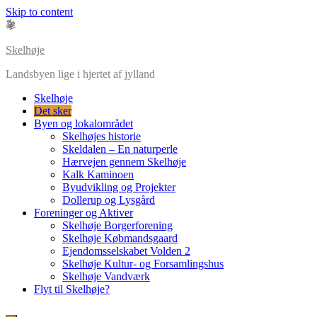
Skip to content
Skelhøje
Landsbyen lige i hjertet af jylland
Skelhøje
Det sker
Byen og lokalområdet
Skelhøjes historie
Skeldalen – En naturperle
Hærvejen gennem Skelhøje
Kalk Kaminoen
Byudvikling og Projekter
Dollerup og Lysgård
Foreninger og Aktiver
Skelhøje Borgerforening
Skelhøje Købmandsgaard
Ejendomsselskabet Volden 2
Skelhøje Kultur- og Forsamlingshus
Skelhøje Vandværk
Flyt til Skelhøje?