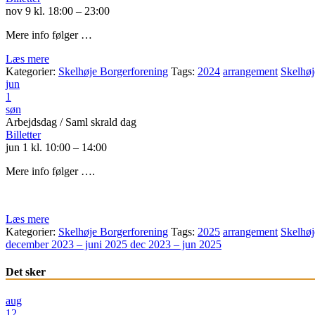
nov 9 kl. 18:00 – 23:00
Mere info følger …
Læs mere
Kategorier:
Skelhøje Borgerforening
Tags:
2024
arrangement
Skelhøj
jun
1
søn
Arbejdsdag / Saml skrald dag
Billetter
jun 1 kl. 10:00 – 14:00
Mere info følger ….
Læs mere
Kategorier:
Skelhøje Borgerforening
Tags:
2025
arrangement
Skelhøj
december 2023 – juni 2025
dec 2023 – jun 2025
Det sker
aug
12