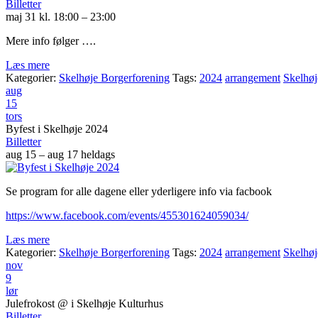
Billetter
maj 31 kl. 18:00 – 23:00
Mere info følger ….
Læs mere
Kategorier:
Skelhøje Borgerforening
Tags:
2024
arrangement
Skelhøj
aug
15
tors
Byfest i Skelhøje 2024
Billetter
aug 15 – aug 17
heldags
Se program for alle dagene eller yderligere info via facbook
https://www.facebook.com/events/455301624059034/
Læs mere
Kategorier:
Skelhøje Borgerforening
Tags:
2024
arrangement
Skelhøj
nov
9
lør
Julefrokost
@ i Skelhøje Kulturhus
Billetter