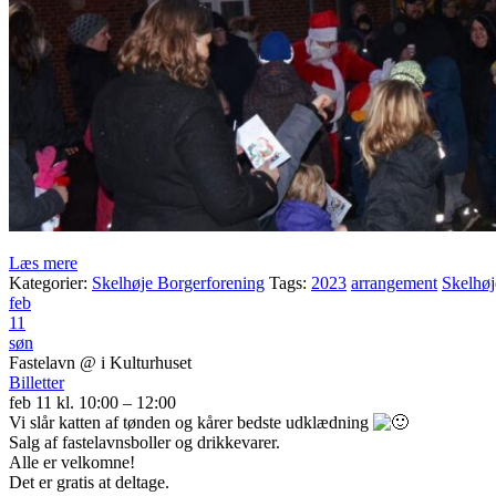
Læs mere
Kategorier:
Skelhøje Borgerforening
Tags:
2023
arrangement
Skelhøj
feb
11
søn
Fastelavn
@ i Kulturhuset
Billetter
feb 11 kl. 10:00 – 12:00
Vi slår katten af tønden og kårer bedste udklædning
Salg af fastelavnsboller og drikkevarer.
Alle er velkomne!
Det er gratis at deltage.