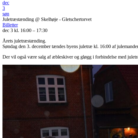
dec
3
søn
Juletræstænding
@ Skelhøje - Gletschertorvet
Billetter
dec 3 kl. 16:00 – 17:30
Årets juletræstænding.
Søndag den 3. december tændes byens juletræ kl. 16:00 af julemanden,
Der vil også være salg af æbleskiver og gløgg i forbindelse med jule