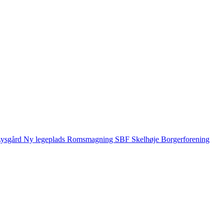
ysgård
Ny legeplads
Romsmagning
SBF
Skelhøje Borgerforening