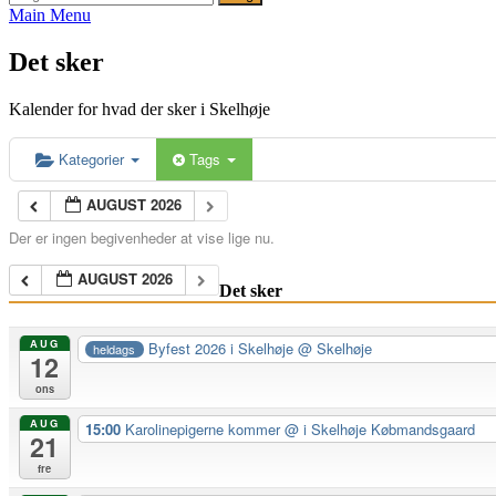
efter:
Main Menu
Det sker
Kalender for hvad der sker i Skelhøje
Kategorier
Tags
AUGUST 2026
Der er ingen begivenheder at vise lige nu.
AUGUST 2026
Det sker
AUG
Byfest 2026 i Skelhøje
@ Skelhøje
heldags
12
ons
AUG
15:00
Karolinepigerne kommer
@ i Skelhøje Købmandsgaard
21
fre