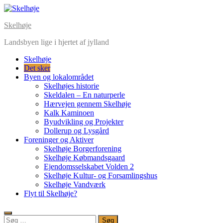
Skip
to
Skelhøje
content
Landsbyen lige i hjertet af jylland
Skelhøje
Det sker
Byen og lokalområdet
Skelhøjes historie
Skeldalen – En naturperle
Hærvejen gennem Skelhøje
Kalk Kaminoen
Byudvikling og Projekter
Dollerup og Lysgård
Foreninger og Aktiver
Skelhøje Borgerforening
Skelhøje Købmandsgaard
Ejendomsselskabet Volden 2
Skelhøje Kultur- og Forsamlingshus
Skelhøje Vandværk
Flyt til Skelhøje?
Søg