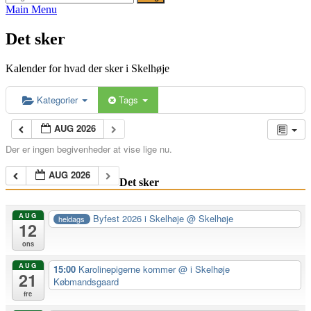
efter:
Main Menu
Det sker
Kalender for hvad der sker i Skelhøje
Kategorier
Tags
AUG 2026
Der er ingen begivenheder at vise lige nu.
AUG 2026
Det sker
AUG
Byfest 2026 i Skelhøje
@ Skelhøje
heldags
12
ons
AUG
15:00
Karolinepigerne kommer
@ i Skelhøje
21
Købmandsgaard
fre