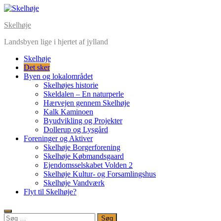
Skip
to
Skelhøje
content
Landsbyen lige i hjertet af jylland
Skelhøje
Det sker
Byen og lokalområdet
Skelhøjes historie
Skeldalen – En naturperle
Hærvejen gennem Skelhøje
Kalk Kaminoen
Byudvikling og Projekter
Dollerup og Lysgård
Foreninger og Aktiver
Skelhøje Borgerforening
Skelhøje Købmandsgaard
Ejendomsselskabet Volden 2
Skelhøje Kultur- og Forsamlingshus
Skelhøje Vandværk
Flyt til Skelhøje?
Søg