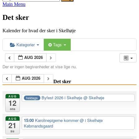
efter:
Main Menu
Det sker
Kalender for hvad der sker i Skelhøje
Kategorier
Tags
AUG 2026
Der er ingen begivenheder at vise lige nu.
AUG 2026
Det sker
AUG
Byfest 2026 i Skelhøje
@ Skelhøje
heldags
12
ons
AUG
15:00
Karolinepigerne kommer
@ i Skelhøje
21
Købmandsgaard
fre