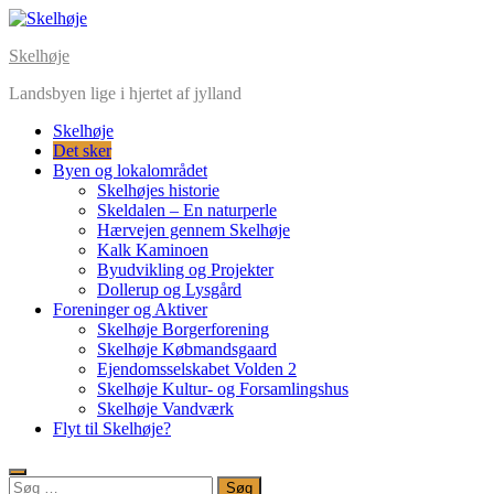
Skip
to
Skelhøje
content
Landsbyen lige i hjertet af jylland
Skelhøje
Det sker
Byen og lokalområdet
Skelhøjes historie
Skeldalen – En naturperle
Hærvejen gennem Skelhøje
Kalk Kaminoen
Byudvikling og Projekter
Dollerup og Lysgård
Foreninger og Aktiver
Skelhøje Borgerforening
Skelhøje Købmandsgaard
Ejendomsselskabet Volden 2
Skelhøje Kultur- og Forsamlingshus
Skelhøje Vandværk
Flyt til Skelhøje?
Søg