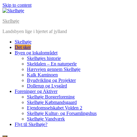
Skip to content
Skelhøje
Landsbyen lige i hjertet af jylland
Skelhøje
Det sker
Byen og lokalområdet
Skelhøjes historie
Skeldalen – En naturperle
Hærvejen gennem Skelhøje
Kalk Kaminoen
Byudvikling og Projekter
Dollerup og Lysgård
Foreninger og Aktiver
Skelhøje Borgerforening
Skelhøje Købmandsgaard
Ejendomsselskabet Volden 2
Skelhøje Kultur- og Forsamlingshus
Skelhøje Vandværk
Flyt til Skelhøje?