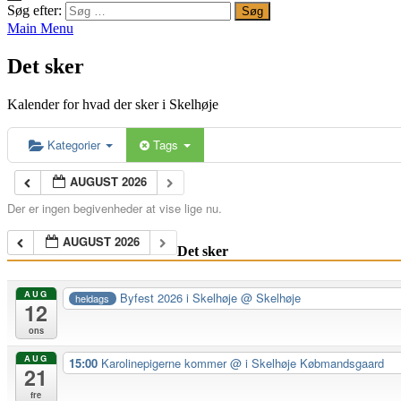
Søg efter:
Main Menu
Det sker
Kalender for hvad der sker i Skelhøje
Kategorier
Tags
AUGUST 2026
Der er ingen begivenheder at vise lige nu.
AUGUST 2026
Det sker
AUG
Byfest 2026 i Skelhøje
@ Skelhøje
heldags
12
ons
AUG
15:00
Karolinepigerne kommer
@ i Skelhøje Købmandsgaard
21
fre