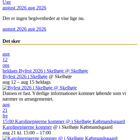
Uge
august 2026
aug 2026
Der er ingen begivenheder at vise lige nu.
august 2026
aug 2026
Det sker
aug
12
ons
heldags
Byfest 2026 i Skelhøje
@ Skelhøje
Byfest 2026 i Skelhøje
@ Skelhøje
aug 12 – aug 15
heldags
Datoen er fast. Yderlige informationer kommer løbende som vi
nærmer os arrangementet.
aug
21
fre
15:00
Karolinepigerne kommer
@ i Skelhøje Købmandsgaard
Karolinepigerne kommer
@ i Skelhøje Købmandsgaard
aug 21 kl. 15:00 – 17:00