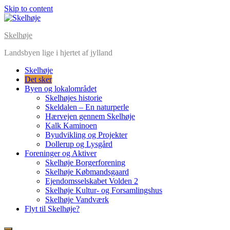
Skip to content
Skelhøje
Landsbyen lige i hjertet af jylland
Skelhøje
Det sker
Byen og lokalområdet
Skelhøjes historie
Skeldalen – En naturperle
Hærvejen gennem Skelhøje
Kalk Kaminoen
Byudvikling og Projekter
Dollerup og Lysgård
Foreninger og Aktiver
Skelhøje Borgerforening
Skelhøje Købmandsgaard
Ejendomsselskabet Volden 2
Skelhøje Kultur- og Forsamlingshus
Skelhøje Vandværk
Flyt til Skelhøje?