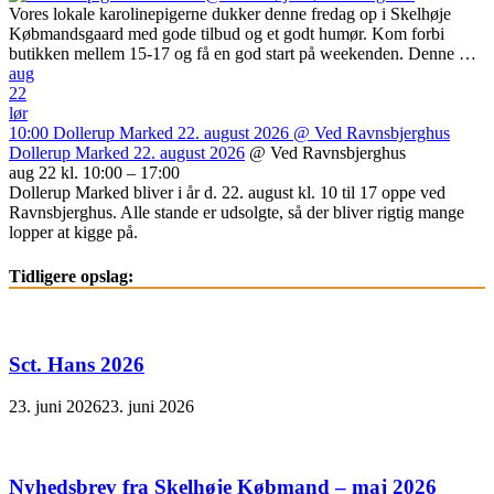
Vores lokale karolinepigerne dukker denne fredag op i Skelhøje
Købmandsgaard med gode tilbud og et godt humør. Kom forbi
butikken mellem 15-17 og få en god start på weekenden. Denne …
aug
22
lør
10:00
Dollerup Marked 22. august 2026
@ Ved Ravnsbjerghus
Dollerup Marked 22. august 2026
@ Ved Ravnsbjerghus
aug 22 kl. 10:00 – 17:00
Dollerup Marked bliver i år d. 22. august kl. 10 til 17 oppe ved
Ravnsbjerghus. Alle stande er udsolgte, så der bliver rigtig mange
lopper at kigge på.
Tidligere opslag:
Sct. Hans 2026
23. juni 2026
23. juni 2026
Nyhedsbrev fra Skelhøje Købmand – maj 2026