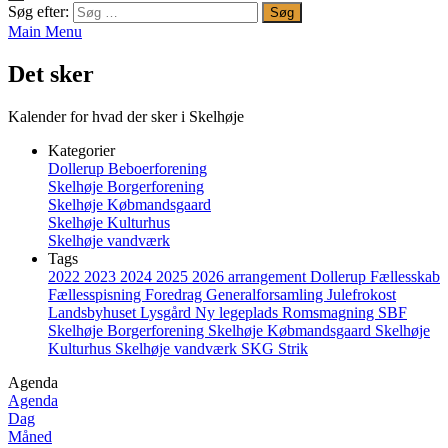
Søg efter:
Main Menu
Det sker
Kalender for hvad der sker i Skelhøje
Kategorier
Dollerup Beboerforening
Skelhøje Borgerforening
Skelhøje Købmandsgaard
Skelhøje Kulturhus
Skelhøje vandværk
Tags
2022
2023
2024
2025
2026
arrangement
Dollerup
Fællesskab
Fællesspisning
Foredrag
Generalforsamling
Julefrokost
Landsbyhuset
Lysgård
Ny legeplads
Romsmagning
SBF
Skelhøje Borgerforening
Skelhøje Købmandsgaard
Skelhøje
Kulturhus
Skelhøje vandværk
SKG
Strik
Agenda
Agenda
Dag
Måned