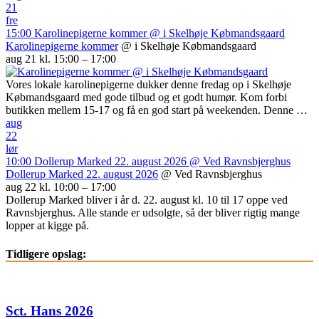
21
fre
15:00
Karolinepigerne kommer
@ i Skelhøje Købmandsgaard
Karolinepigerne kommer
@ i Skelhøje Købmandsgaard
aug 21 kl. 15:00 – 17:00
Vores lokale karolinepigerne dukker denne fredag op i Skelhøje
Købmandsgaard med gode tilbud og et godt humør. Kom forbi
butikken mellem 15-17 og få en god start på weekenden. Denne …
aug
22
lør
10:00
Dollerup Marked 22. august 2026
@ Ved Ravnsbjerghus
Dollerup Marked 22. august 2026
@ Ved Ravnsbjerghus
aug 22 kl. 10:00 – 17:00
Dollerup Marked bliver i år d. 22. august kl. 10 til 17 oppe ved
Ravnsbjerghus. Alle stande er udsolgte, så der bliver rigtig mange
lopper at kigge på.
Tidligere opslag:
Sct. Hans 2026