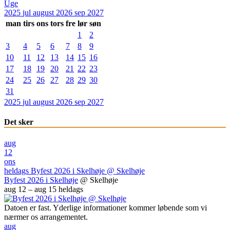
Uge
2025
jul
august 2026
sep
2027
man
tirs
ons
tors
fre
lør
søn
1
2
3
4
5
6
7
8
9
10
11
12
13
14
15
16
17
18
19
20
21
22
23
24
25
26
27
28
29
30
31
2025
jul
august 2026
sep
2027
Det sker
aug
12
ons
heldags
Byfest 2026 i Skelhøje
@ Skelhøje
Byfest 2026 i Skelhøje
@ Skelhøje
aug 12 – aug 15
heldags
Datoen er fast. Yderlige informationer kommer løbende som vi
nærmer os arrangementet.
aug