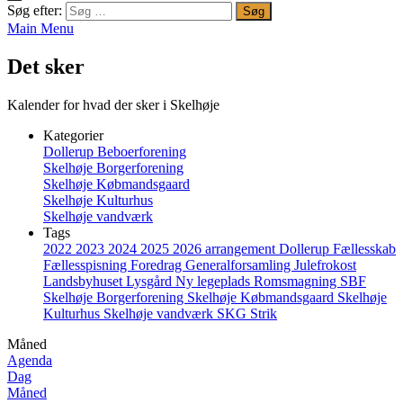
Søg efter:
Main Menu
Det sker
Kalender for hvad der sker i Skelhøje
Kategorier
Dollerup Beboerforening
Skelhøje Borgerforening
Skelhøje Købmandsgaard
Skelhøje Kulturhus
Skelhøje vandværk
Tags
2022
2023
2024
2025
2026
arrangement
Dollerup
Fællesskab
Fællesspisning
Foredrag
Generalforsamling
Julefrokost
Landsbyhuset
Lysgård
Ny legeplads
Romsmagning
SBF
Skelhøje Borgerforening
Skelhøje Købmandsgaard
Skelhøje
Kulturhus
Skelhøje vandværk
SKG
Strik
Måned
Agenda
Dag
Måned