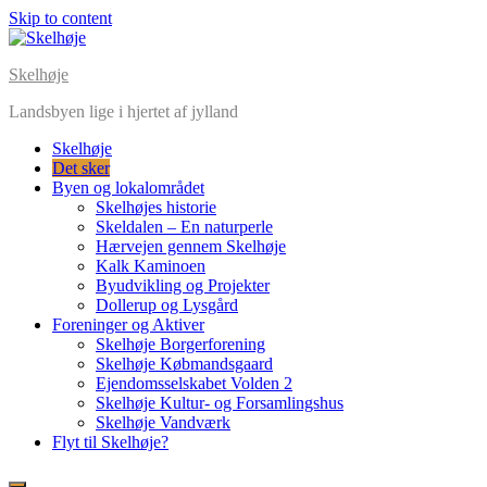
Skip to content
Skelhøje
Landsbyen lige i hjertet af jylland
Skelhøje
Det sker
Byen og lokalområdet
Skelhøjes historie
Skeldalen – En naturperle
Hærvejen gennem Skelhøje
Kalk Kaminoen
Byudvikling og Projekter
Dollerup og Lysgård
Foreninger og Aktiver
Skelhøje Borgerforening
Skelhøje Købmandsgaard
Ejendomsselskabet Volden 2
Skelhøje Kultur- og Forsamlingshus
Skelhøje Vandværk
Flyt til Skelhøje?