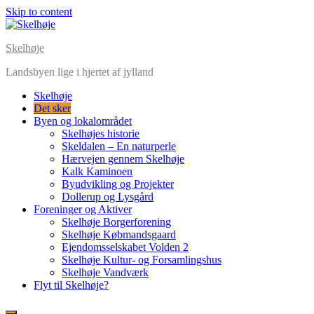
Skip to content
Skelhøje
Landsbyen lige i hjertet af jylland
Skelhøje
Det sker
Byen og lokalområdet
Skelhøjes historie
Skeldalen – En naturperle
Hærvejen gennem Skelhøje
Kalk Kaminoen
Byudvikling og Projekter
Dollerup og Lysgård
Foreninger og Aktiver
Skelhøje Borgerforening
Skelhøje Købmandsgaard
Ejendomsselskabet Volden 2
Skelhøje Kultur- og Forsamlingshus
Skelhøje Vandværk
Flyt til Skelhøje?