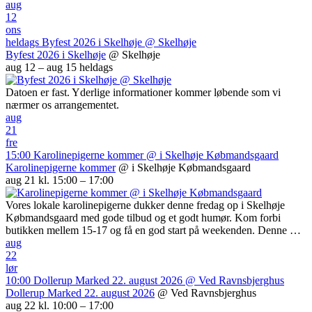
aug
12
ons
heldags
Byfest 2026 i Skelhøje
@ Skelhøje
Byfest 2026 i Skelhøje
@ Skelhøje
aug 12 – aug 15
heldags
Datoen er fast. Yderlige informationer kommer løbende som vi
nærmer os arrangementet.
aug
21
fre
15:00
Karolinepigerne kommer
@ i Skelhøje Købmandsgaard
Karolinepigerne kommer
@ i Skelhøje Købmandsgaard
aug 21 kl. 15:00 – 17:00
Vores lokale karolinepigerne dukker denne fredag op i Skelhøje
Købmandsgaard med gode tilbud og et godt humør. Kom forbi
butikken mellem 15-17 og få en god start på weekenden. Denne …
aug
22
lør
10:00
Dollerup Marked 22. august 2026
@ Ved Ravnsbjerghus
Dollerup Marked 22. august 2026
@ Ved Ravnsbjerghus
aug 22 kl. 10:00 – 17:00