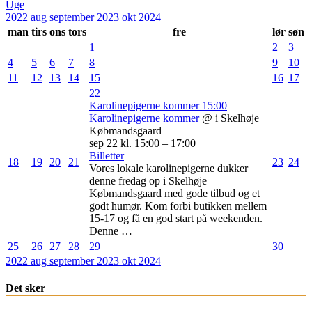
Uge
2022
aug
september 2023
okt
2024
man
tirs
ons
tors
fre
lør
søn
1
2
3
4
5
6
7
8
9
10
11
12
13
14
15
16
17
22
Karolinepigerne kommer
15:00
Karolinepigerne kommer
@ i Skelhøje
Købmandsgaard
sep 22 kl. 15:00 – 17:00
Billetter
18
19
20
21
23
24
Vores lokale karolinepigerne dukker
denne fredag op i Skelhøje
Købmandsgaard med gode tilbud og et
godt humør. Kom forbi butikken mellem
15-17 og få en god start på weekenden.
Denne …
25
26
27
28
29
30
2022
aug
september 2023
okt
2024
Det sker