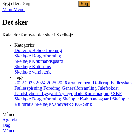
Søg efter:
Main Menu
Det sker
Kalender for hvad der sker i Skelhøje
Kategorier
Dollerup Beboerforening
Skelhøje Borgerforening
Skelhøje Købmandsgaard
Skelhøje Kulturhus
Skelhøje vandværk
Tags
2022
2023
2024
2025
2026
arrangement
Dollerup
Fællesskab
Fællesspisning
Foredrag
Generalforsamling
Julefrokost
Landsbyhuset
Lysgård
Ny legeplads
Romsmagning
SBF
Skelhøje Borgerforening
Skelhøje Købmandsgaard
Skelhøje
Kulturhus
Skelhøje vandværk
SKG
Strik
Måned
Agenda
Dag
Måned