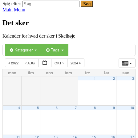
Søg efter:
Main Menu
Det sker
Kalender for hvad der sker i Skelhøje
Kategorier
Tags
2022
AUG
OKT
2024
man
tirs
ons
tors
fre
lør
søn
1
2
3
4
5
6
7
8
9
10
11
12
13
14
15
16
17