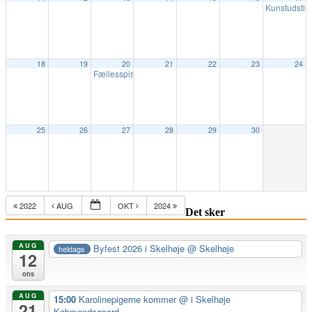
Kunstudstill
18
19
20
21
22
23
24
Fællesspisning 20. sept.
17:30
25
26
27
28
29
30
2022
AUG
OKT
2024
Det sker
AUG
Byfest 2026 i Skelhøje
@ Skelhøje
heldags
12
ons
AUG
15:00
Karolinepigerne kommer
@ i Skelhøje
21
Købmandsgaard