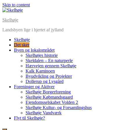
Skip to content
Skelhøje
Landsbyen lige i hjertet af jylland
Skelhøje
Det sker
Byen og lokalområdet
Skelhøjes historie
Skeldalen – En naturperle
Hærvejen gennem Skelhøje
Kalk Kaminoen
Byudvikling og Projekter
Dollerup og Lysgård
Foreninger og Aktiver
Skelhøje Borgerforening
Skelhøje Købmandsgaard
Ejendomsselskabet Volden 2
Skelhøje Kultur- og Forsamlingshus
Skelhøje Vandværk
Flyt til Skelhøje?