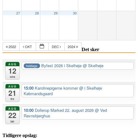
27
28
29
30
2022
OKT
DEC
2024
Det sker
AUG
Byfest 2026 i Skelhøje
@ Skelhøje
heldags
12
ons
AUG
15:00
Karolinepigerne kommer
@ i Skelhøje
21
Købmandsgaard
fre
AUG
10:00
Dollerup Marked 22. august 2026
@ Ved
22
Ravnsbjerghus
lør
Tidligere opslag: