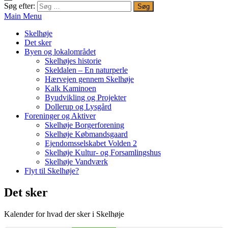
Søg efter:
Main Menu
Skelhøje
Det sker
Byen og lokalområdet
Skelhøjes historie
Skeldalen – En naturperle
Hærvejen gennem Skelhøje
Kalk Kaminoen
Byudvikling og Projekter
Dollerup og Lysgård
Foreninger og Aktiver
Skelhøje Borgerforening
Skelhøje Købmandsgaard
Ejendomsselskabet Volden 2
Skelhøje Kultur- og Forsamlingshus
Skelhøje Vandværk
Flyt til Skelhøje?
Det sker
Kalender for hvad der sker i Skelhøje