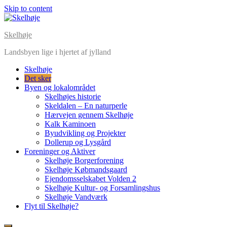
Skip to content
Skelhøje
Landsbyen lige i hjertet af jylland
Skelhøje
Det sker
Byen og lokalområdet
Skelhøjes historie
Skeldalen – En naturperle
Hærvejen gennem Skelhøje
Kalk Kaminoen
Byudvikling og Projekter
Dollerup og Lysgård
Foreninger og Aktiver
Skelhøje Borgerforening
Skelhøje Købmandsgaard
Ejendomsselskabet Volden 2
Skelhøje Kultur- og Forsamlingshus
Skelhøje Vandværk
Flyt til Skelhøje?