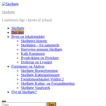
Skip
to
Skelhøje
content
Landsbyen lige i hjertet af jylland
Skelhøje
Det sker
Byen og lokalområdet
Skelhøjes historie
Skeldalen – En naturperle
Hærvejen gennem Skelhøje
Kalk Kaminoen
Byudvikling og Projekter
Dollerup og Lysgård
Foreninger og Aktiver
Skelhøje Borgerforening
Skelhøje Købmandsgaard
Ejendomsselskabet Volden 2
Skelhøje Kultur- og Forsamlingshus
Skelhøje Vandværk
Flyt til Skelhøje?
Søg