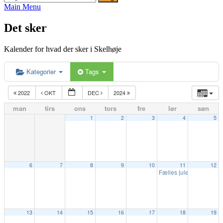
efter:
Main Menu
Det sker
Kalender for hvad der sker i Skelhøje
Kategorier
Tags
2022
OKT
DEC
2024
man
tirs
ons
tors
fre
lør
søn
1
2
3
4
5
6
7
8
9
10
11
12
Fælles julefrokost 11. 
13
14
15
16
17
18
19