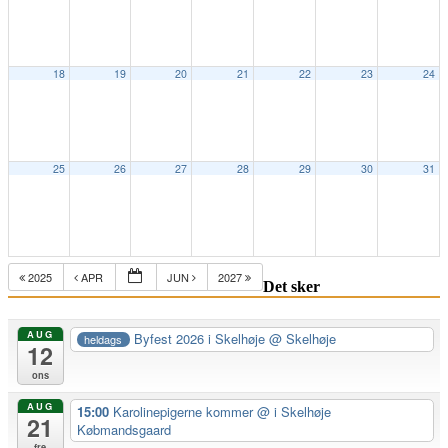
18
19
20
21
22
23
24
25
26
27
28
29
30
31
2025
APR
JUN
2027
Det sker
AUG
Byfest 2026 i Skelhøje
@ Skelhøje
heldags
12
ons
AUG
15:00
Karolinepigerne kommer
@ i Skelhøje
21
Købmandsgaard
fre