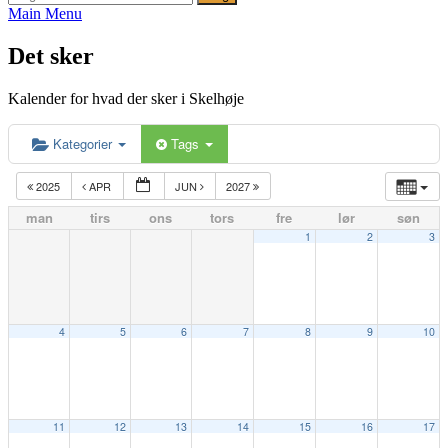
efter:
Main Menu
Det sker
Kalender for hvad der sker i Skelhøje
Kategorier
Tags
2025
APR
JUN
2027
man
tirs
ons
tors
fre
lør
søn
1
2
3
4
5
6
7
8
9
10
11
12
13
14
15
16
17