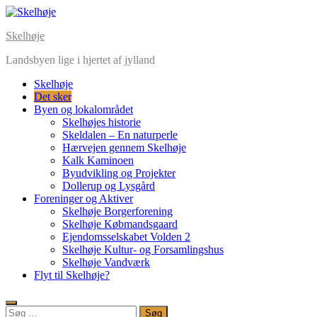
Skip
to
Skelhøje
content
Landsbyen lige i hjertet af jylland
Skelhøje
Det sker
Byen og lokalområdet
Skelhøjes historie
Skeldalen – En naturperle
Hærvejen gennem Skelhøje
Kalk Kaminoen
Byudvikling og Projekter
Dollerup og Lysgård
Foreninger og Aktiver
Skelhøje Borgerforening
Skelhøje Købmandsgaard
Ejendomsselskabet Volden 2
Skelhøje Kultur- og Forsamlingshus
Skelhøje Vandværk
Flyt til Skelhøje?
Søg